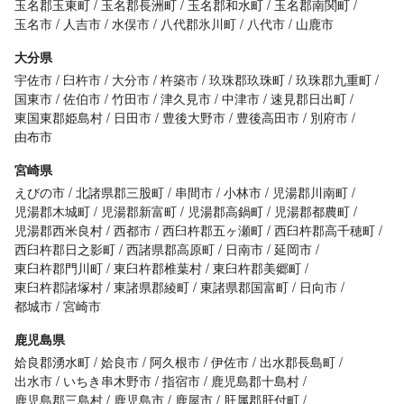
玉名郡玉東町
玉名郡長洲町
玉名郡和水町
玉名郡南関町
玉名市
人吉市
水俣市
八代郡氷川町
八代市
山鹿市
大分県
宇佐市
臼杵市
大分市
杵築市
玖珠郡玖珠町
玖珠郡九重町
国東市
佐伯市
竹田市
津久見市
中津市
速見郡日出町
東国東郡姫島村
日田市
豊後大野市
豊後高田市
別府市
由布市
宮崎県
えびの市
北諸県郡三股町
串間市
小林市
児湯郡川南町
児湯郡木城町
児湯郡新富町
児湯郡高鍋町
児湯郡都農町
児湯郡西米良村
西都市
西臼杵郡五ヶ瀬町
西臼杵郡高千穂町
西臼杵郡日之影町
西諸県郡高原町
日南市
延岡市
東臼杵郡門川町
東臼杵郡椎葉村
東臼杵郡美郷町
東臼杵郡諸塚村
東諸県郡綾町
東諸県郡国富町
日向市
都城市
宮崎市
鹿児島県
姶良郡湧水町
姶良市
阿久根市
伊佐市
出水郡長島町
出水市
いちき串木野市
指宿市
鹿児島郡十島村
鹿児島郡三島村
鹿児島市
鹿屋市
肝属郡肝付町