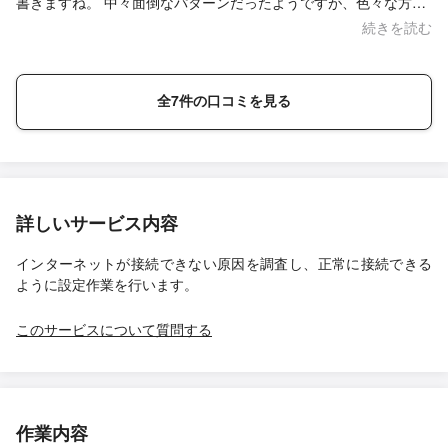
書きますね。 中々面倒なパターンだったようですが、色々な方法
を試されて設定出来、流石だと思いました。便利な使い方やこち
続きを読む
らの質問にも答えていただき頼んで良かったと思いました。 料金
も良心的だし、周りで困ってる人がいたら勧めますね。 私も又ト
ラブルが起きたらお願いしたいと思います。 長時間有難うござい
全7件の口コミを見る
ました。
詳しいサービス内容
インターネットが接続できない原因を調査し、正常に接続できる
ように設定作業を行います。
このサービスについて質問する
作業内容