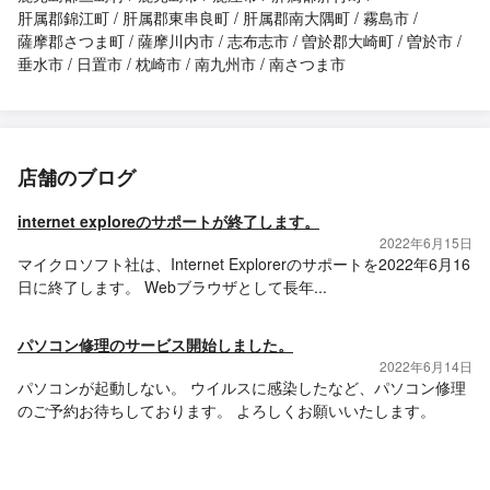
肝属郡錦江町
肝属郡東串良町
肝属郡南大隅町
霧島市
薩摩郡さつま町
薩摩川内市
志布志市
曽於郡大崎町
曽於市
垂水市
日置市
枕崎市
南九州市
南さつま市
店舗のブログ
internet exploreのサポートが終了します。
2022年6月15日
マイクロソフト社は、Internet Explorerのサポートを2022年6月16
日に終了します。 Webブラウザとして長年...
パソコン修理のサービス開始しました。
2022年6月14日
パソコンが起動しない。 ウイルスに感染したなど、パソコン修理
のご予約お待ちしております。 よろしくお願いいたします。