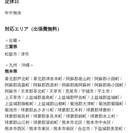
定休日
年中無休
対応エリア（出張費無料）
＜近畿＞
三重県
松阪市
津市
＜九州・沖縄＞
熊本県
葦北郡芦北町
葦北郡津奈木町
阿蘇郡産山村
阿蘇郡小国町
阿蘇郡高森町
阿蘇郡西原村
阿蘇郡南阿蘇村
阿蘇郡南小国町
阿蘇市
天草郡苓北町
天草市
荒尾市
宇城市
宇土市
上天草市
上益城郡嘉島町
上益城郡甲佐町
上益城郡益城町
上益城郡御船町
上益城郡山都町
菊池郡大津町
菊池郡菊陽町
菊池市
球磨郡あさぎり町
球磨郡五木村
球磨郡球磨村
球磨郡相良村
球磨郡多良木町
球磨郡錦町
球磨郡水上村
球磨郡山江村
球磨郡湯前町
熊本市北区
熊本市中央区
熊本市西区
熊本市東区
熊本市南区
合志市
下益城郡美里町