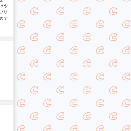
げや
フリ
めで