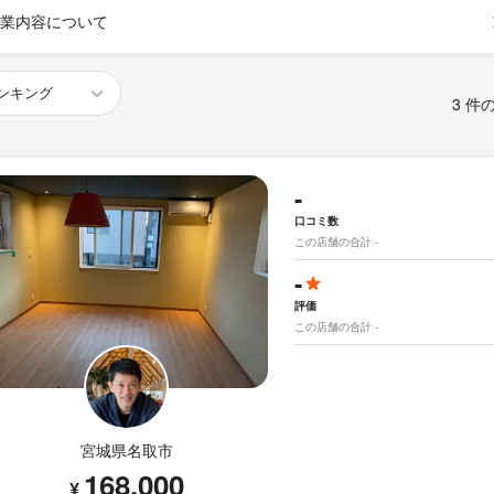
業内容について
3 件
-
口コミ数
この店舗の合計 -
-
評価
この店舗の合計 -
宮城県名取市
168,000
¥