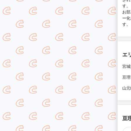
す。
お部
ー化
す。
エ
宮城
亘理
山元
亘