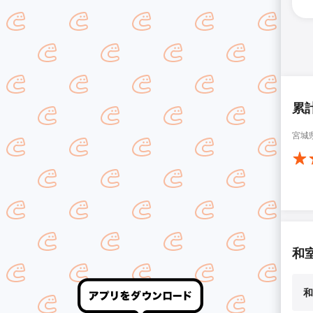
累
宮城
和
和