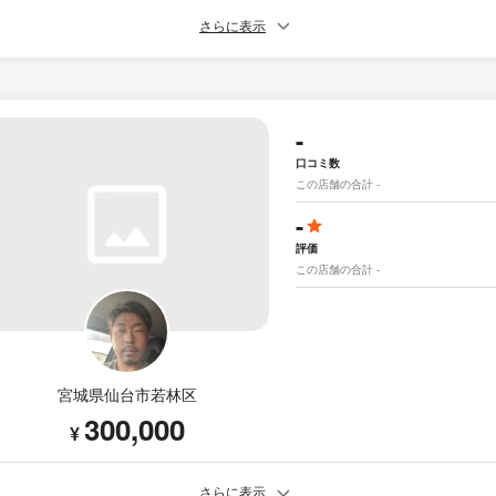
さらに表示
-
口コミ数
この店舗の合計 -
-
評価
この店舗の合計 -
宮城県仙台市若林区
300,000
¥
さらに表示