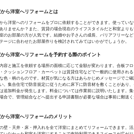
室から洋室へリフォームとは
から洋室へのリフォームをプロに依頼することができます。使っていな
ありませんか？また、賃貸の場合現在のライフスタイルだと和室よりも
室のお部屋の方が人気です。結婚やお子さんの成長、バリアフリーなど
テージに合わせたお部屋作りを検討されてみてはいかがでしょうか。
室から洋室へリフォームを予約する際のポイント
内容と施工を依頼する場所の面積に応じて金額が変わります。合板フロ
・クッションフロア・カーペットは賃貸住宅などで一般的に使用される
な色・柄のものです。材質が気になる方はあらかじめメッセージでご確
い。集合住宅で防音規定に従うために床下に防音材を敷くことがあり、
は追加料金が発生します。料金については作業前に説明いたします。集
場合で、管理組合などへ提出する申請書類が必要な場合は事前に郵送く
室から洋室へリフォームのメリット
の壁・天井・床・押入れを全て洋室にまとめてリフォームできます。活
ていなかった和室を洋室にすることで有効利用できるスペースが広がり