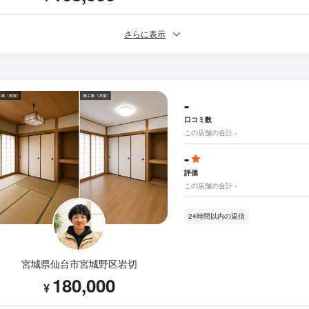
さらに表示
-
口コミ数
この店舗の合計 -
-
評価
この店舗の合計 -
24時間以内の返信
宮城県仙台市宮城野区岩切
180,000
¥