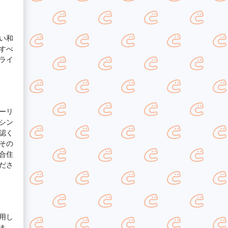
い和
すべ
ライ
ーリ
シン
認く
その
合住
ださ
用し
ま