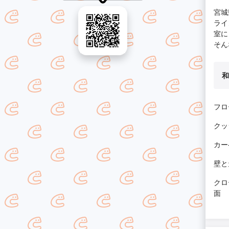
宮城
ライ
室に
そん
和
フロ
クッ
カー
壁と
クロ
面