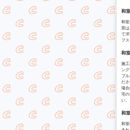
和
和室
室は
て洋
フス
和
施工
ング
プル
ださ
場合
宅の
い。
和
和室
きれ