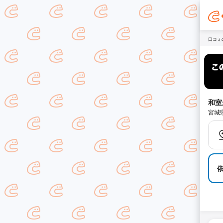
口コミ
和室
宮城