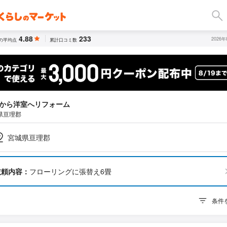
4.88
233
2026
の平均点
累計口コミ数
から洋室へリフォーム
県亘理郡
宮城県亘理郡
依頼内容：
フローリングに張替え6畳
条件