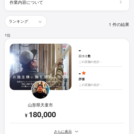
作業内容について
1 件の結果
1位
-
口コミ数
この店舗の合計 -
-
評価
この店舗の合計 -
山形県天童市
180,000
¥
さらに表示