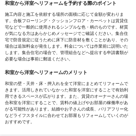
和室から洋室へリフォームを予約する際のポイント
施工内容と施工を依頼する場所の面積に応じて金額が変わりま
す。合板フローリング・クッションフロア・カーペットは賃貸住
宅などで一般的に使用されるシンプルな色・柄のものです。材質
が気になる方はあらかじめメッセージでご確認ください。集合住
宅で防音規定に従うために床下に防音材を敷くことがあり、その
場合は追加料金が発生します。料金については作業前に説明いた
します。集合住宅の場合で、管理組合などへ提出する申請書類が
必要な場合は事前に郵送ください。
和室から洋室へリフォームのメリット
和室の壁・天井・床・押入れを全て洋室にまとめてリフォームで
きます。活用しきれていなかった和室を洋室にすることで有効利
用できるスペースが広がります。また、賃貸のオーナーさんの場
合和室を洋室にすることで、賃料の値上げやお部屋の稼働率があ
がる可能性があります。結婚やお子さんの成長、バリアフリー化
などライフスタイルに合わせてお部屋もリフォームしていくのが
おすすめです。