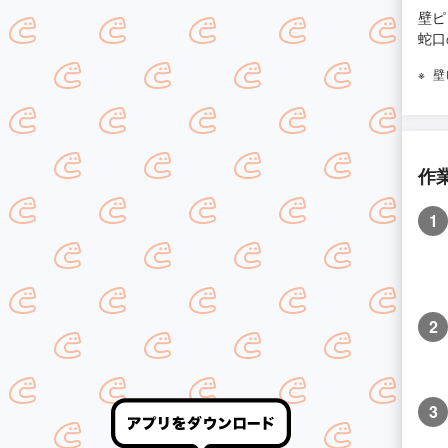
壁ピ
蛇口
壁
作
1
2
3