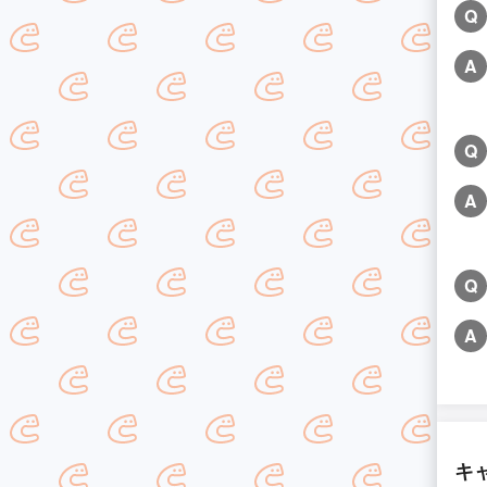
Q
A
Q
A
Q
A
キ