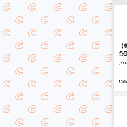
【
◎
プロ
1箇