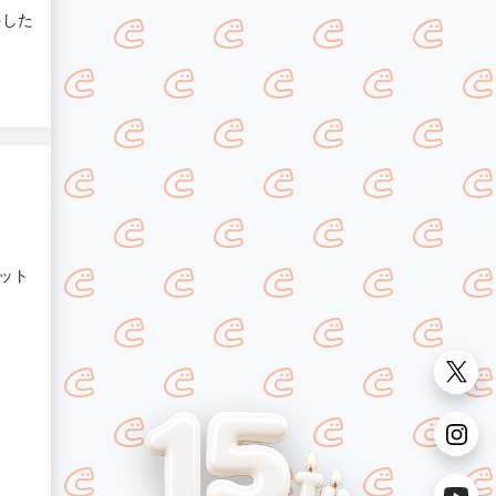
外した
ット