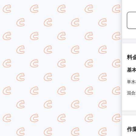
料
基
単水
混合
作