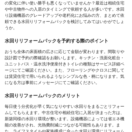
の変化に伴い使い勝手も悪くなっていませんか？最近は相続住宅
や中古物件への入居のタイミングで依頼する人が多いです。水回
り設備機器のグレードアップや老朽化にお悩みの方、まとめて依
頼できる水回りリフォームパックを検討してみてはいかがでしょ
うか。
水回りリフォームパックを予約する際のポイント
おうち全体の床面積の広さに応じて金額が変わります。間取りや
設計図で予約の際確認をお願いします。キッチン・洗面化粧台・
ユニットバス・温水洗浄便座付きトイレの種類はサービス詳細ペ
ージにてご確認ください。また、フローリングやクロスに関して
は賃貸住宅で用いられるようなシンプルな色・柄になります。気
になる方は事前にメッセージにてご確認ください。
水回りリフォームパックのメリット
毎日使う分劣化が早く気になりやすい水回りをまるごとリフォー
ムしてもらえます。中古住宅や相続住宅に入居が決まった方は、
新築同様の水回り環境が整います。設備機器によっては省エネ機
能の改善がされ、光熱費削減につながる可能性もあります。ま
た、ライフスタイルや家族構成に合った水回り環境にリフォーム