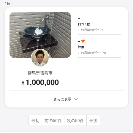
1位
-
口コミ数
この店舗の合計 37
-
評価
この店舗の合計 4.78
徳島県徳島市
1,000,000
¥
さらに表示
最初
前の50件
次の50件
最後