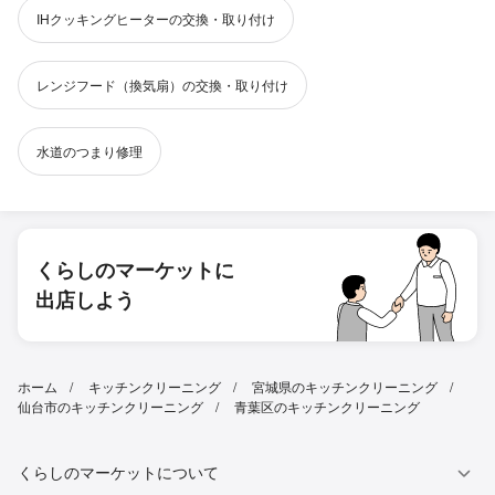
IHクッキングヒーターの交換・取り付け
レンジフード（換気扇）の交換・取り付け
水道のつまり修理
くらしのマーケットに
出店しよう
ホーム
キッチンクリーニング
宮城県のキッチンクリーニング
仙台市のキッチンクリーニング
青葉区のキッチンクリーニング
くらしのマーケットについて