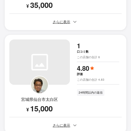
35,000
¥
さらに表示
1
口コミ数
この店舗の合計 6
4.80
評価
この店舗の合計 4.83
24時間以内の返信
宮城県仙台市太白区
15,000
¥
さらに表示