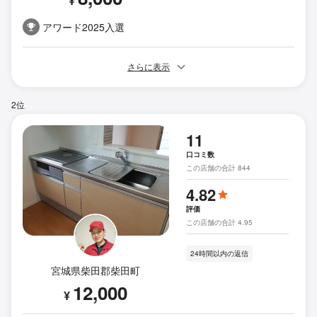
¥
アワード2025入選
さらに表示
2位
11
口コミ数
この店舗の合計 844
4.82
評価
この店舗の合計 4.95
24時間以内の返信
宮城県柴田郡柴田町
12,000
¥