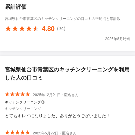
累計評価
宮城県仙台市青葉区のキッチンクリーニングの口コミの平均点と累計数
4.80
(24)
2026年8月時点
宮城県仙台市青葉区のキッチンクリーニングを利用
した人の口コミ
2025年12月21日・匿名さん
キッチンクリーニング◎
キッチンクリーニング
とてもキレイになりました、ありがとうございました！
2025年5月22日・匿名さん