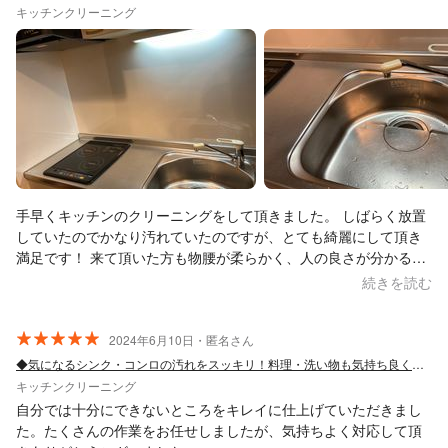
キッチンクリーニング
手早くキッチンのクリーニングをして頂きました。 しばらく放置
していたのでかなり汚れていたのですが、とても綺麗にして頂き
満足です！ 来て頂いた方も物腰が柔らかく、人の良さが分かる業
者さんだなと思いました、是非また利用したいです！この度はあ
続きを読む
りがとうございました。
2024年6月10日・匿名さん
◆気になるシンク・コンロの汚れをスッキリ！料理・洗い物も気持ち良く進行したい方へ
キッチンクリーニング
自分では十分にできないところをキレイに仕上げていただきまし
た。たくさんの作業をお任せしましたが、気持ちよく対応して頂