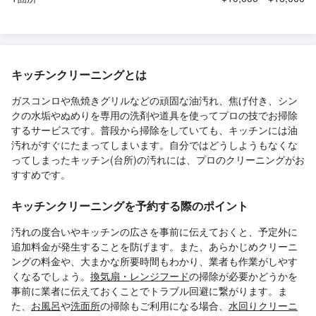
キッチンクリーニングとは
ガスコンロや魚焼きグリルなどの頑固な油汚れ、焦げ付き、シン
クの水垢やぬめりを専用の洗剤や道具を使ってプロの技でお掃除
するサービスです。普段から掃除をしていても、キッチンには油
汚れがすぐにたまってしまいます。自分ではどうしようもなくな
ってしまったキッチン(台所)の汚れには、プロのクリーニングがお
すすめです。
キッチンクリーニングを予約する際のポイント
汚れの度合いやキッチンの広さを事前に伝えておくと、予定外に
追加料金が発生することを防げます。また、あらかじめクリーニ
ングの料金や、大まかな所要時間もわかり、業者も作業がしやす
くなるでしょう。
換気扇・レンジフード
の掃除が必要かどうかを
事前に業者に伝えておくことでトラブル回避に繋がります。ま
た、
お風呂
や
洗面所
の掃除もご利用になる場合、
水回りクリーニ