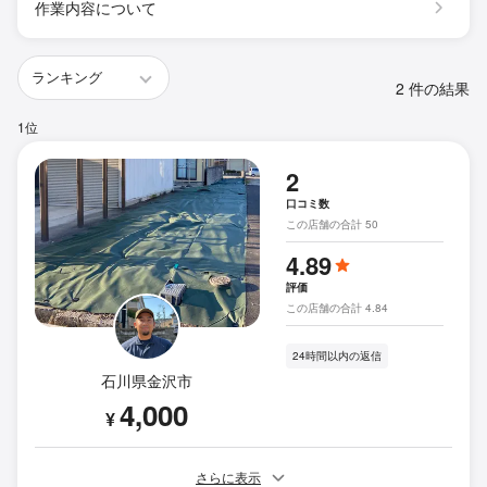
作業内容について
2 件の結果
1位
2
口コミ数
この店舗の合計 50
4.89
評価
この店舗の合計 4.84
24時間以内の返信
石川県金沢市
4,000
¥
さらに表示