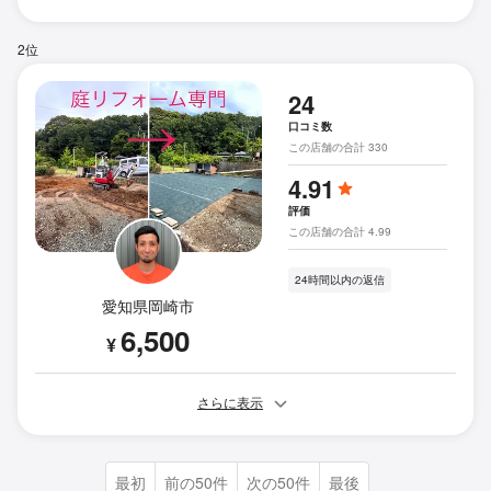
2位
24
口コミ数
この店舗の合計 330
4.91
評価
この店舗の合計 4.99
24時間以内の返信
愛知県岡崎市
6,500
¥
さらに表示
最初
前の50件
次の50件
最後