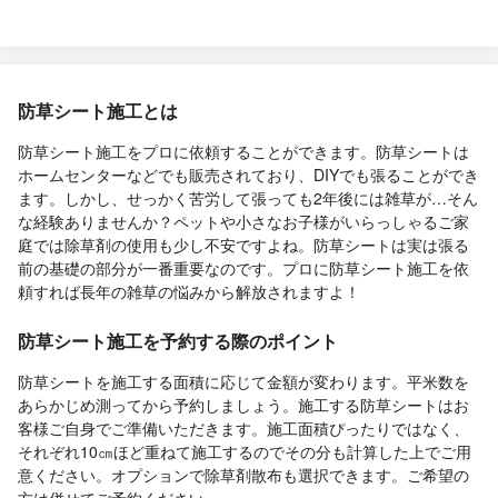
防草シート施工とは
防草シート施工をプロに依頼することができます。防草シートは
ホームセンターなどでも販売されており、DIYでも張ることができ
ます。しかし、せっかく苦労して張っても2年後には雑草が…そん
な経験ありませんか？ペットや小さなお子様がいらっしゃるご家
庭では除草剤の使用も少し不安ですよね。防草シートは実は張る
前の基礎の部分が一番重要なのです。プロに防草シート施工を依
頼すれば長年の雑草の悩みから解放されますよ！
防草シート施工を予約する際のポイント
防草シートを施工する面積に応じて金額が変わります。平米数を
あらかじめ測ってから予約しましょう。施工する防草シートはお
客様ご自身でご準備いただきます。施工面積ぴったりではなく、
それぞれ10㎝ほど重ねて施工するのでその分も計算した上でご用
意ください。オプションで除草剤散布も選択できます。ご希望の
方は併せてご予約ください。