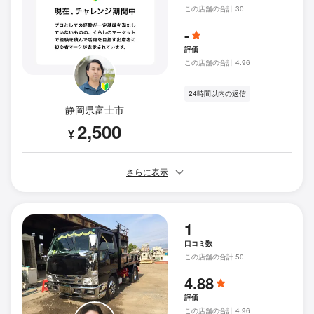
この店舗の合計 30
-
評価
この店舗の合計 4.96
24時間以内の返信
静岡県富士市
2,500
¥
さらに表示
1
口コミ数
この店舗の合計 50
4.88
評価
この店舗の合計 4.96