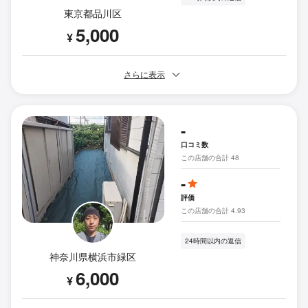
東京都品川区
5,000
¥
さらに表示
-
口コミ数
この店舗の合計 48
-
評価
この店舗の合計 4.93
24時間以内の返信
神奈川県横浜市緑区
6,000
¥