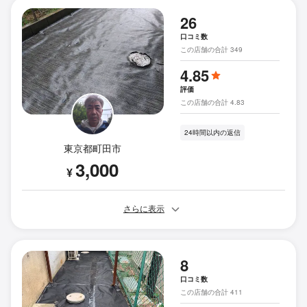
26
口コミ数
この店舗の合計 349
4.85
評価
この店舗の合計 4.83
24時間以内の返信
東京都町田市
3,000
¥
さらに表示
8
口コミ数
この店舗の合計 411