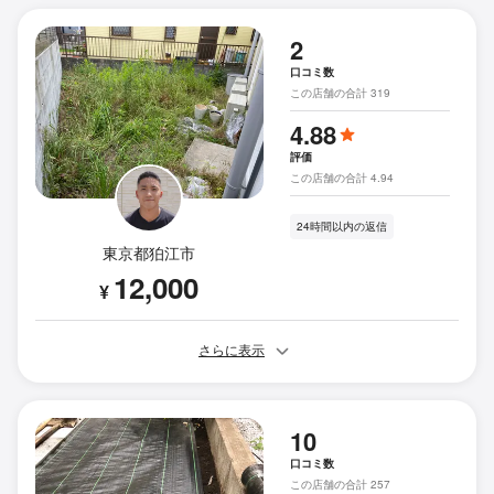
2
口コミ数
この店舗の合計 319
4.88
評価
この店舗の合計 4.94
24時間以内の返信
東京都狛江市
12,000
¥
さらに表示
10
口コミ数
この店舗の合計 257