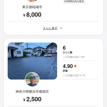
24時間以内の返信
東京都稲城市
8,000
¥
さらに表示
6
口コミ数
この店舗の合計 155
4.90
評価
この店舗の合計 4.75
神奈川県横浜市都筑区
2,500
¥