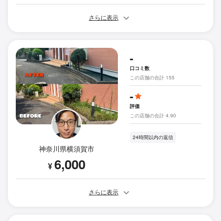
さらに表示
-
口コミ数
この店舗の合計 155
-
評価
この店舗の合計 4.90
24時間以内の返信
神奈川県横須賀市
6,000
¥
さらに表示