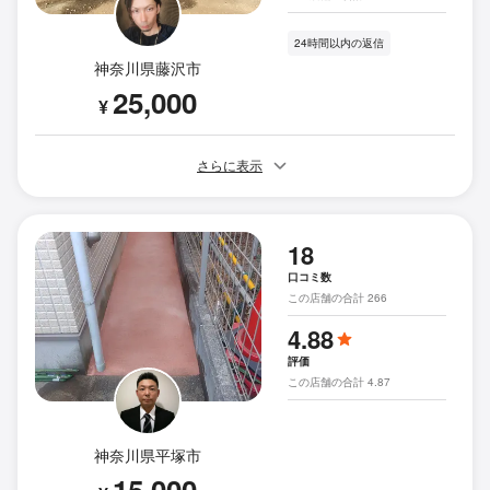
24時間以内の返信
神奈川県藤沢市
25,000
¥
さらに表示
18
口コミ数
この店舗の合計 266
4.88
評価
この店舗の合計 4.87
神奈川県平塚市
15,000