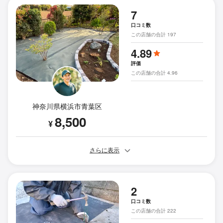
7
口コミ数
この店舗の合計 197
4.89
評価
この店舗の合計 4.96
神奈川県横浜市青葉区
8,500
¥
さらに表示
2
口コミ数
この店舗の合計 222