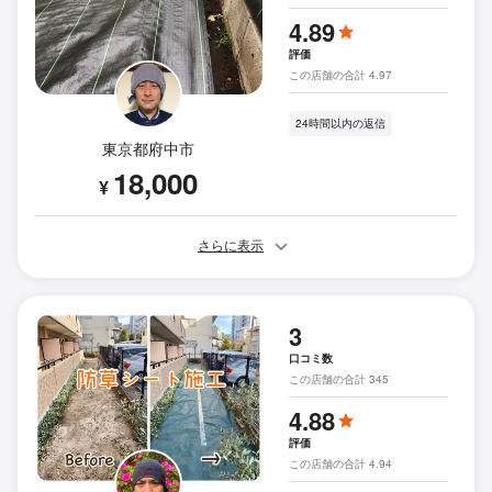
4.89
評価
この店舗の合計 4.97
24時間以内の返信
東京都府中市
18,000
¥
さらに表示
3
口コミ数
この店舗の合計 345
4.88
評価
この店舗の合計 4.94