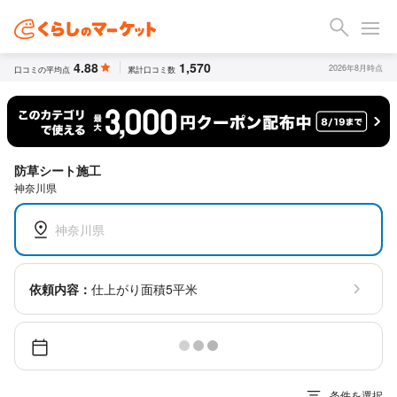
4.88
1,570
2026年8月時点
口コミの平均点
累計口コミ数
防草シート施工
神奈川県
神奈川県
依頼内容：
仕上がり面積5平米
条件を選択