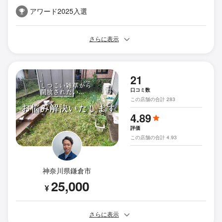
アワード2025入選
さらに表示
21
口コミ数
この店舗の合計 283
4.89
評価
この店舗の合計 4.93
神奈川県鎌倉市
25,000
¥
さらに表示