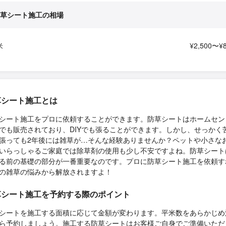
草シート施工の相場
米
¥2,500〜¥8
草シート施工とは
シート施工をプロに依頼することができます。防草シートはホームセン
でも販売されており、DIYでも張ることができます。しかし、せっかく
張っても2年後には雑草が…そんな経験ありませんか？ペットや小さな
いらっしゃるご家庭では除草剤の使用も少し不安ですよね。防草シート
る前の基礎の部分が一番重要なのです。プロに防草シート施工を依頼す
の雑草の悩みから解放されますよ！
草シート施工を予約する際のポイント
シートを施工する面積に応じて金額が変わります。平米数をあらかじめ
ら予約しましょう。施工する防草シートはお客様ご自身でご準備いただ