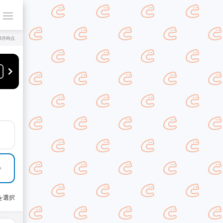
年8月時点
を選択