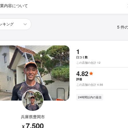
業内容について
5 件
1
口コミ数
この店舗の合計 12
4.82
評価
この店舗の合計 4.66
24時間以内の返信
兵庫県豊岡市
7,500
¥