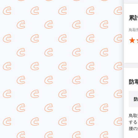
累
鳥取
防
防
鳥取
する
腰の