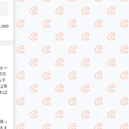
,000
ター
苦労
お子
は実
れば
測っ
きま