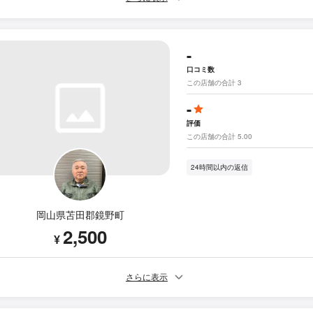
-
口コミ数
この店舗の合計 3
-
評価
この店舗の合計 5.00
24時間以内の返信
岡山県苫田郡鏡野町
2,500
¥
さらに表示