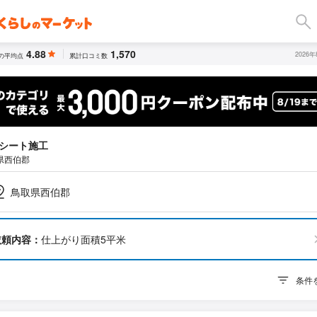
4.88
1,570
2026
の平均点
累計口コミ数
シート施工
県西伯郡
鳥取県西伯郡
依頼内容：
仕上がり面積5平米
条件