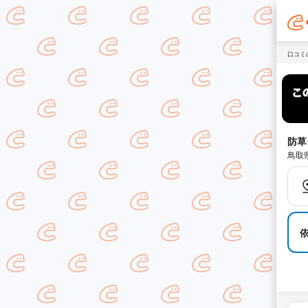
口コミ
防草
鳥取