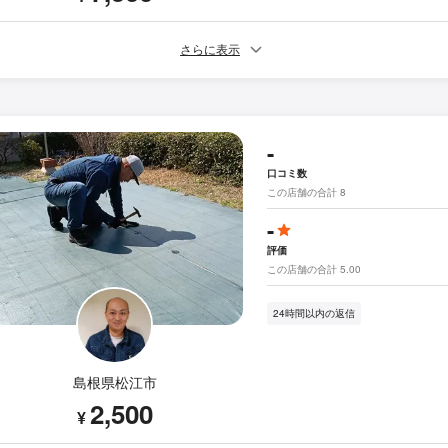
さらに表示
-
口コミ数
この店舗の合計 8
-
評価
この店舗の合計 5.00
24時間以内の返信
島根県松江市
2,500
¥