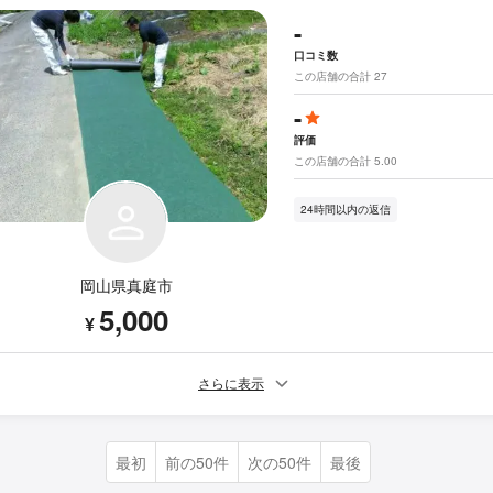
-
口コミ数
この店舗の合計 27
-
評価
この店舗の合計 5.00
24時間以内の返信
岡山県真庭市
5,000
¥
さらに表示
最初
前の50件
次の50件
最後