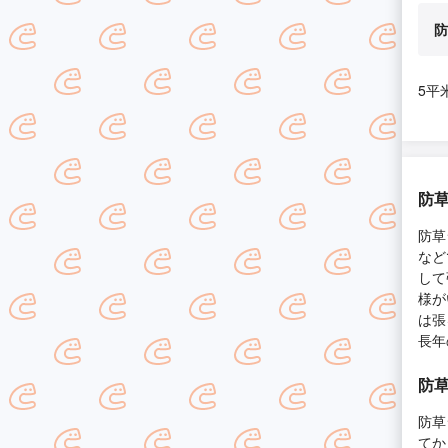
防
5平
防
防草
など
して
様が
は張
長年
防
防草
てか