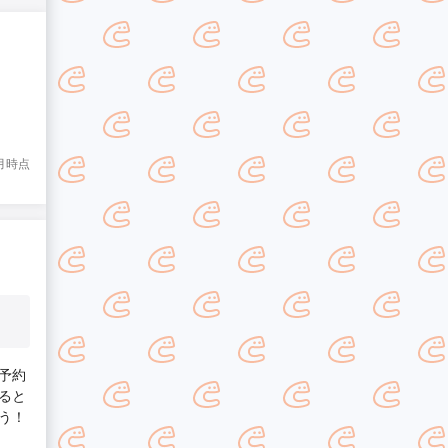
8月時点
予約
ると
う！