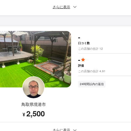
さらに表示
-
口コミ数
この店舗の合計 12
-
評価
この店舗の合計 4.91
24時間以内の返信
鳥取県境港市
2,500
¥
さらに表示