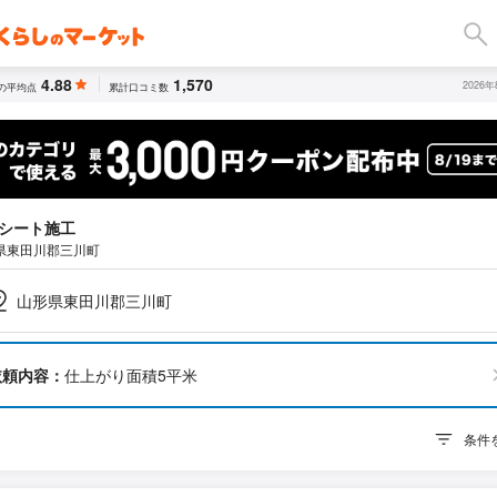
4.88
1,570
2026
の平均点
累計口コミ数
シート施工
県東田川郡三川町
山形県東田川郡三川町
依頼内容：
仕上がり面積5平米
条件