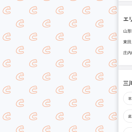
エ
山形
東田
庄内
三
草
庭