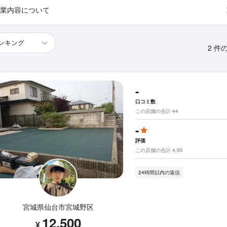
業内容について
2 件
-
口コミ数
この店舗の合計 44
-
評価
この店舗の合計 4.95
24時間以内の返信
宮城県仙台市宮城野区
12,500
¥