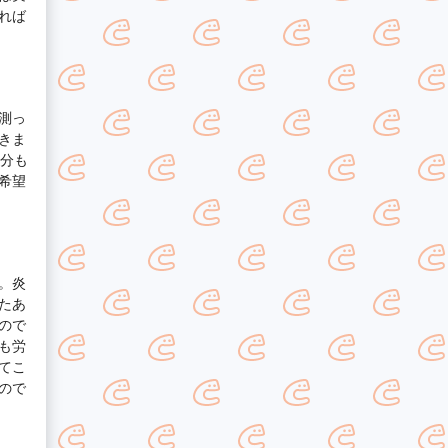
れば
測っ
きま
の分も
希望
。炎
たあ
ので
も労
てこ
ので