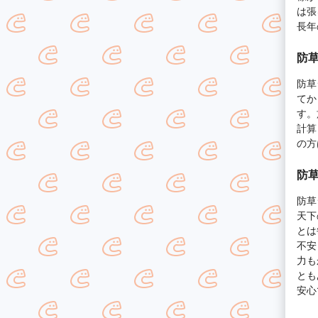
は張
長年
防
防草
てか
す。
計算
の方
防
防草
天下
とは
不安
力も
とも
安心