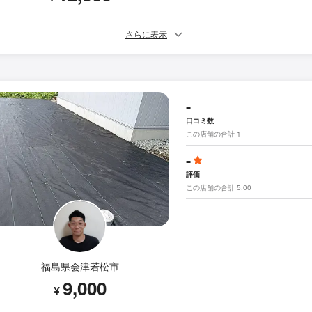
さらに表示
-
口コミ数
この店舗の合計 1
-
評価
この店舗の合計 5.00
福島県会津若松市
9,000
¥