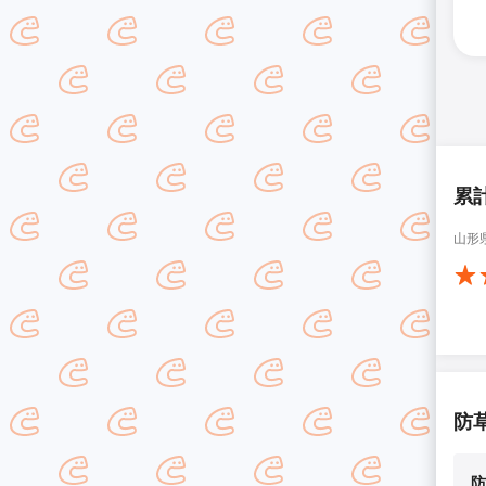
累
山形
防
防