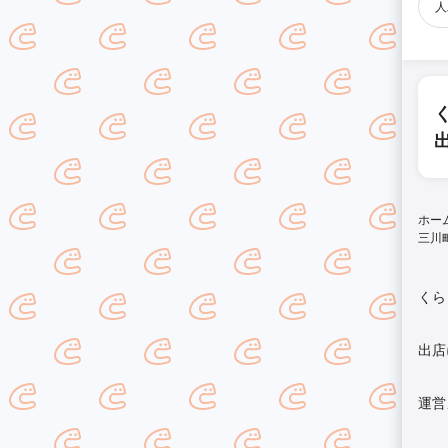
人
ホー
三川
くら
出店
運営