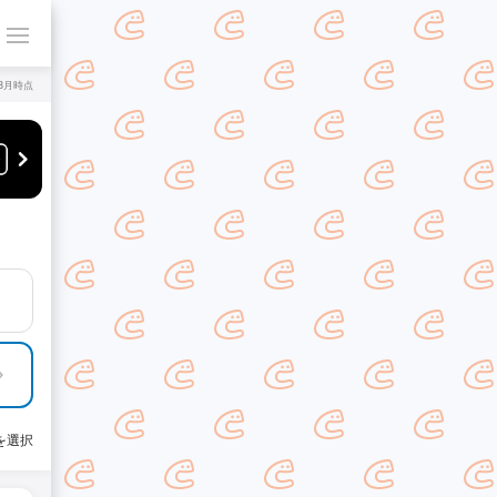
年8月時点
を選択