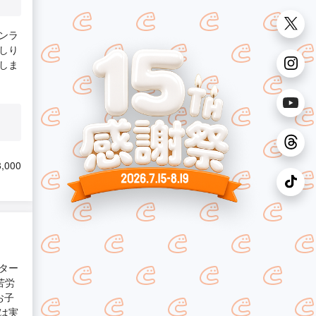
ンラ
しり
しま
,000
ター
苦労
お子
は実