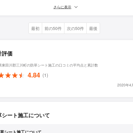
さらに表示
最初
前の50件
次の50件
最後
計評価
県東田川郡三川町の防草シート施工の口コミの平均点と累計数
4.84
(1)
2020年
草シート施工について
草シート施工について