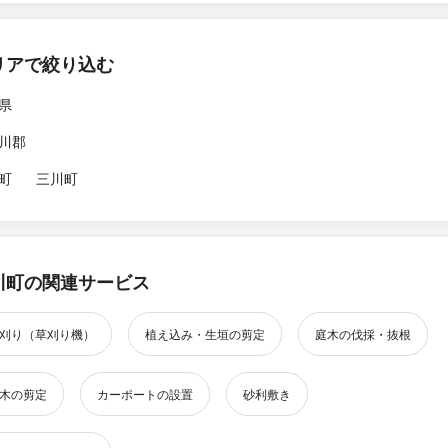
リアで絞り込む
県
川郡
町
三川町
川町の関連サービス
刈り（草刈り機）
植え込み・生垣の剪定
庭木の伐採・抜根
木の剪定
カーポートの設置
砂利敷き