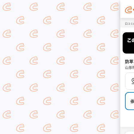
口コミ
防草
山形