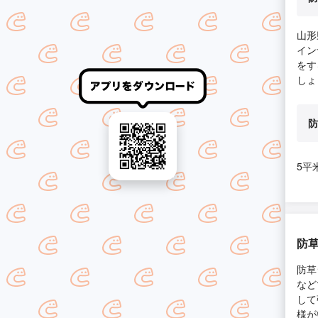
山形
イン
をす
しょ
防
5平
防
防草
など
して
様が