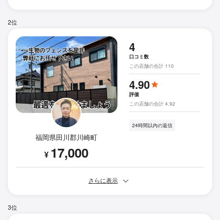
2位
4
口コミ数
この店舗の合計 110
4.90
評価
この店舗の合計 4.92
24時間以内の返信
福岡県田川郡川崎町
17,000
¥
さらに表示
3位