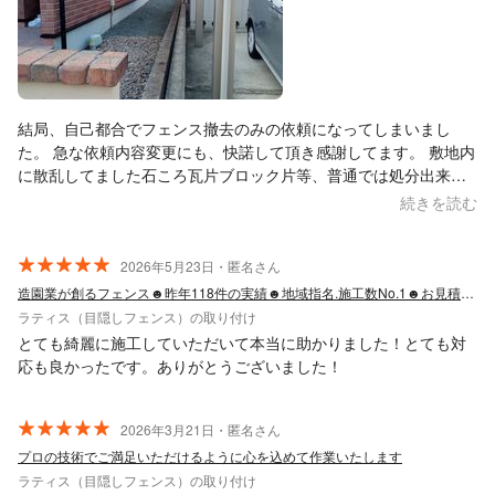
結局、自己都合でフェンス撤去のみの依頼になってしまいまし
た。 急な依頼内容変更にも、快諾して頂き感謝してます。 敷地内
に散乱してました石ころ瓦片ブロック片等、普通では処分出来な
いですし、かなりの量でしたが、まとめて処分をご依頼してお安
続きを読む
くして頂き助かりました。
2026年5月23日・匿名さん
造園業が創るフェンス☻昨年118件の実績☻地域指名.施工数No.1☻お見積り無料
ラティス（目隠しフェンス）の取り付け
とても綺麗に施工していただいて本当に助かりました！とても対
応も良かったです。ありがとうございました！
2026年3月21日・匿名さん
プロの技術でご満足いただけるように心を込めて作業いたします
ラティス（目隠しフェンス）の取り付け