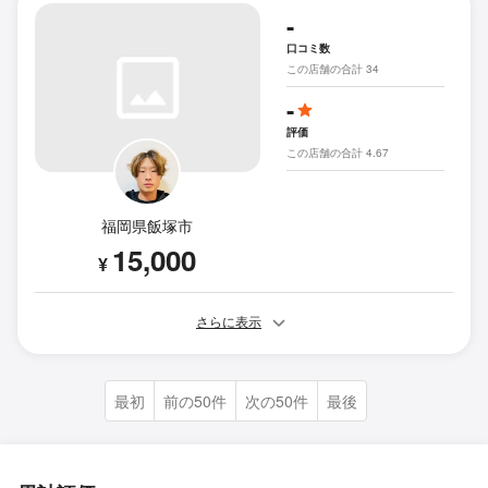
-
口コミ数
この店舗の合計 34
-
評価
この店舗の合計 4.67
福岡県飯塚市
15,000
¥
さらに表示
最初
前の50件
次の50件
最後