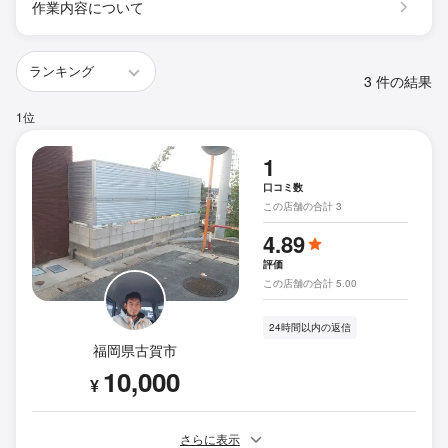
作業内容について
3 件の結果
1位
1
口コミ数
この店舗の合計 3
4.89
評価
この店舗の合計 5.00
24時間以内の返信
福岡県古賀市
10,000
¥
さらに表示