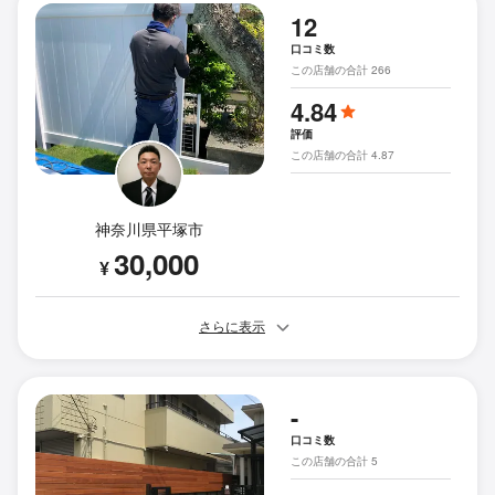
12
口コミ数
この店舗の合計 266
4.84
評価
この店舗の合計 4.87
神奈川県平塚市
30,000
¥
さらに表示
-
口コミ数
この店舗の合計 5