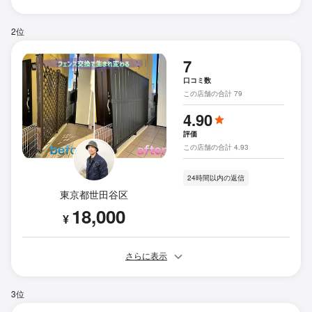
2位
7
口コミ数
この店舗の合計 79
4.90
評価
この店舗の合計 4.93
24時間以内の返信
東京都世田谷区
18,000
¥
さらに表示
3位