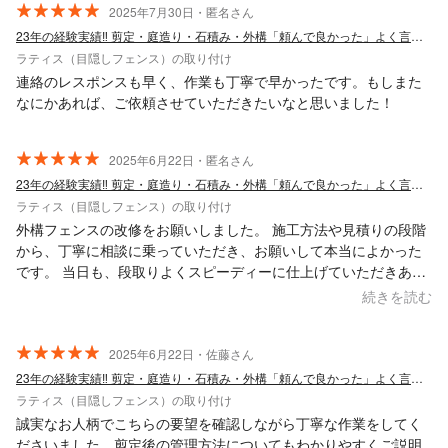
2025年7月30日・匿名さん
23年の経験実績‼︎ 剪定・庭造り・石積み・外構「頼んで良かった」よく言われます
ラティス（目隠しフェンス）の取り付け
連絡のレスポンスも早く、作業も丁寧で早かったです。もしまた
なにかあれば、ご依頼させていただきたいなと思いました！
2025年6月22日・匿名さん
23年の経験実績‼︎ 剪定・庭造り・石積み・外構「頼んで良かった」よく言われます
ラティス（目隠しフェンス）の取り付け
外構フェンスの改修をお願いしました。 施工方法や見積りの段階
から、丁寧に相談に乗っていただき、お願いして本当によかった
です。 当日も、段取りよくスピーディーに仕上げていただきあり
がとうございます。 また他の箇所もお願いしたいと思いました。
続きを読む
2025年6月22日・佐藤さん
23年の経験実績‼︎ 剪定・庭造り・石積み・外構「頼んで良かった」よく言われます
ラティス（目隠しフェンス）の取り付け
誠実なお人柄でこちらの要望を確認しながら丁寧な作業をしてく
ださいました。剪定後の管理方法についてもわかりやすくご説明