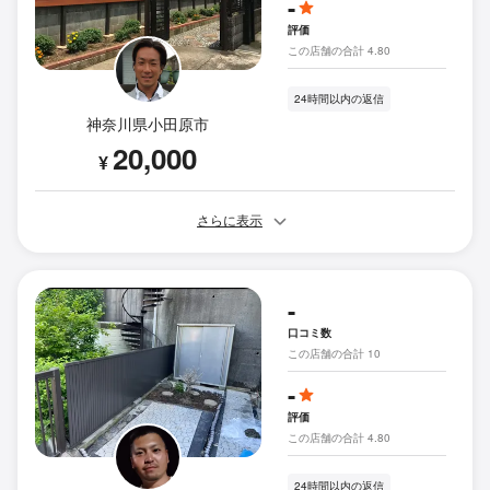
-
評価
この店舗の合計 4.80
24時間以内の返信
神奈川県小田原市
20,000
¥
さらに表示
-
口コミ数
この店舗の合計 10
-
評価
この店舗の合計 4.80
24時間以内の返信