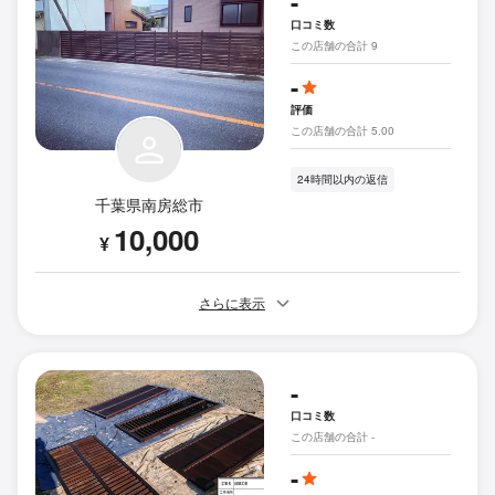
-
口コミ数
この店舗の合計 9
-
評価
この店舗の合計 5.00
24時間以内の返信
千葉県南房総市
10,000
¥
さらに表示
-
口コミ数
この店舗の合計 -
-