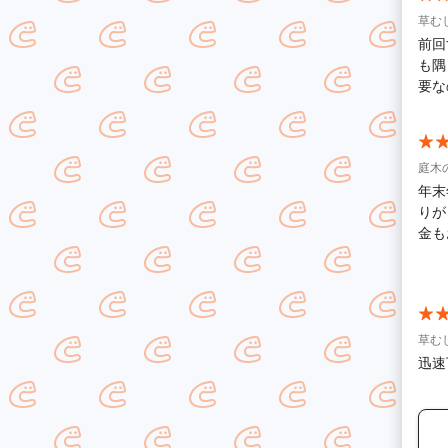
草む
前回
も隅
要な
庭木
年末
りが
金も
す。
草む
迅速