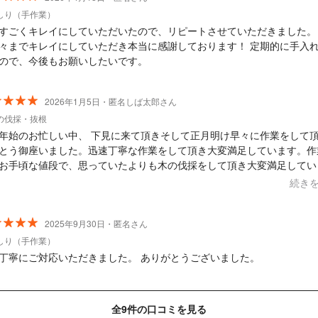
しり（手作業）
すごくキレイにしていただいたので、リピートさせていただきました。
々までキレイにしていただき本当に感謝しております！ 定期的に手入
ので、今後もお願いしたいです。
2026年1月5日・匿名しば太郎さん
の伐採・抜根
年始のお忙しい中、 下見に来て頂きそして正月明け早々に作業をして
とう御座いました。迅速丁寧な作業をして頂き大変満足しています。作
お手頃な値段で、思っていたよりも木の伐採をして頂き大変満足してい
また、何か有りましたらよろしくお願い致します。
続き
2025年9月30日・匿名さん
しり（手作業）
丁寧にご対応いただきました。 ありがとうございました。
全9件の口コミを見る