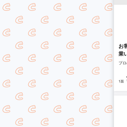
お
業
プロ
1面