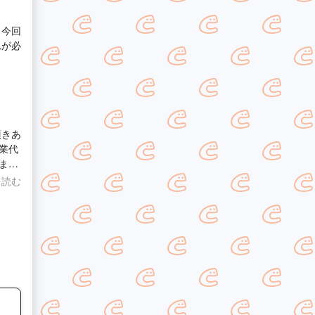
 今回
れが必
頂きあ
業代
ま
を読む