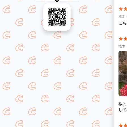
植木
こち
植木
桜の
して