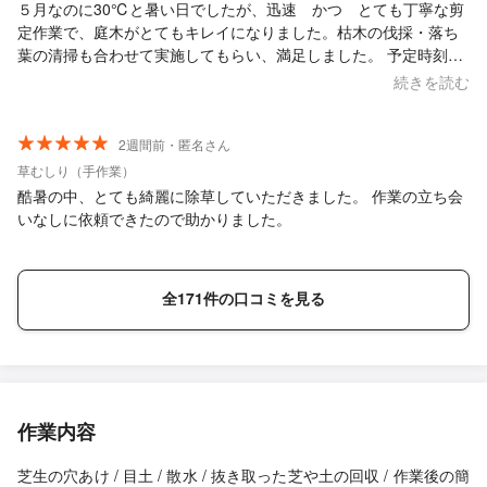
５月なのに30℃と暑い日でしたが、迅速 かつ とても丁寧な剪
定作業で、庭木がとてもキレイになりました。枯木の伐採・落ち
葉の清掃も合わせて実施してもらい、満足しました。 予定時刻に
少しだけ遅れましたが謝罪もあり、人柄も良い方で良かったで
続きを読む
す。 日程調整に少し時間が掛かりましたが、それ以外は言う事な
しで大変満足いたしました。 また機会がありましたら、お願いし
たいと思いました。
2週間前・匿名さん
草むしり（手作業）
酷暑の中、とても綺麗に除草していただきました。 作業の立ち会
いなしに依頼できたので助かりました。
全171件の口コミを見る
作業内容
芝生の穴あけ / 目土 / 散水 / 抜き取った芝や土の回収 / 作業後の簡