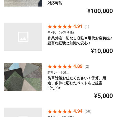
対応可能
¥100,000
4.91
(1)
草刈り（草刈り機）
作業外注一切なし◎駐車場代お店負担♪
豊富な経験と知識で安心！
¥10,000
4.89
(2)
防草シート施工
防草対策お任せください！予算、用
途、条件に応じたベストをご提案
٩(^‿^)۶
¥5,000
4.94
(56)
草むしり（手作業）