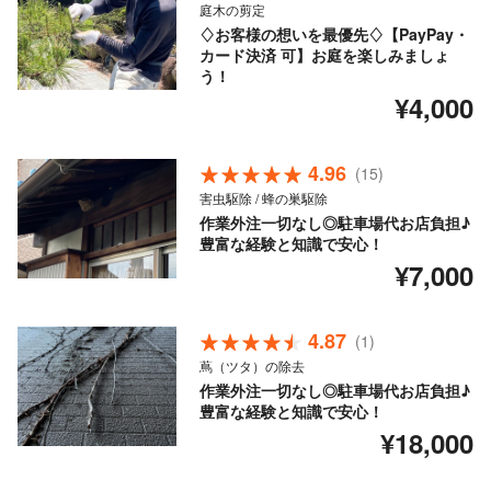
庭木の剪定
♢お客様の想いを最優先♢【PayPay・
カード決済 可】お庭を楽しみましょ
う！
¥4,000
4.96
(15)
害虫駆除 / 蜂の巣駆除
作業外注一切なし◎駐車場代お店負担♪
豊富な経験と知識で安心！
¥7,000
4.87
(1)
蔦（ツタ）の除去
作業外注一切なし◎駐車場代お店負担♪
豊富な経験と知識で安心！
¥18,000