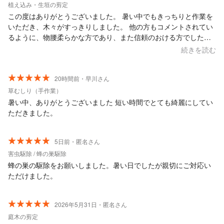
植え込み・生垣の剪定
この度はありがとうございました。 暑い中でもきっちりと作業を
いただき、木々がすっきりしました。 他の方もコメントされてい
るように、物腰柔らかな方であり、また信頼のおける方でした。
料金形態が木々の高さと平米以外の基準があれば例として明記が
続きを読む
あるとより想定金額が分かるかなと思いました。
20時間前・早川さん
草むしり（手作業）
暑い中、ありがとうございました 短い時間でとても綺麗にしてい
ただきました。
5日前・匿名さん
害虫駆除 / 蜂の巣駆除
蜂の巣の駆除をお願いしました。暑い日でしたが親切にご対応い
ただけました。
2026年5月31日・匿名さん
庭木の剪定