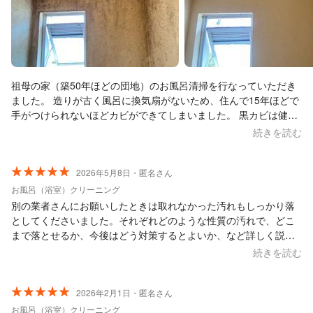
祖母の家（築50年ほどの団地）のお風呂清掃を行なっていただき
ました。 造りが古く風呂に換気扇がないため、住んで15年ほどで
手がつけられないほどカビができてしまいました。 黒カビは健康
にも悪いと思いましたので、評価の高いフューチャースマイルさ
続きを読む
んに清掃の依頼させていただきました。 わたしは立ち会いが出来
なかったのですが、丁寧な対応で洗面台の清掃までサービスいた
だいたとのこと。 祖母も大変喜んでいました。 長年掃除していな
2026年5月8日・匿名さん
かったため、多少残ってしまっても仕方ないと思っていたのです
お風呂（浴室）クリーニング
が、ここまで綺麗にしていただけるとは思わず感無量です。 また
別の業者さんにお願いしたときは取れなかった汚れもしっかり落
機会がありましたらぜひ宜しくお願いいたします！
としてくださいました。それぞれどのような性質の汚れで、どこ
まで落とせるか、今後はどう対策するとよいか、など詳しく説明
していただき、納得感の高いサービス提供でした。
続きを読む
2026年2月1日・匿名さん
お風呂（浴室）クリーニング