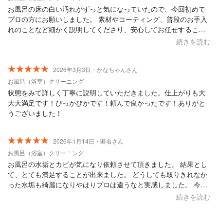
お風呂の床の白い汚れがずっと気になっていたので、今回初めて
プロの方にお願いしました。 素材やコーティング、普段のお手入
れのことなど細かく説明してくださり、安心してお任せすること
ができました！ お風呂は床も壁も全てピカピカで大満足です！ ま
続きを読む
たお願いしたいです！
2026年3月3日・かなちゃんさん
お風呂（浴室）クリーニング
状態をみて詳しく丁寧に説明していただきました。仕上がりも大
大大満足です！ぴっかぴかです！頼んで良かったです！ありがと
うございました！
2026年1月14日・匿名さん
お風呂（浴室）クリーニング
お風呂の水垢とカビが気になり依頼させて頂きました。 結果とし
て、とても満足することが出来ました。 どうしても取りきれなか
った水垢も綺麗になりやはりプロは違うなと実感しました。 今後
の維持方法も教えて頂いたので、綺麗な状態を保てるように頑張
続きを読む
っていきたいと思います。