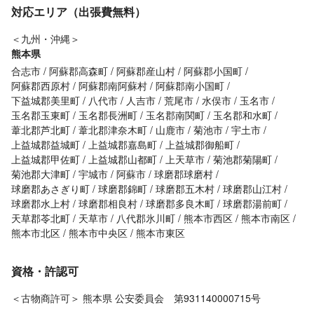
対応エリア（出張費無料）
＜九州・沖縄＞
熊本県
合志市
阿蘇郡高森町
阿蘇郡産山村
阿蘇郡小国町
阿蘇郡西原村
阿蘇郡南阿蘇村
阿蘇郡南小国町
下益城郡美里町
八代市
人吉市
荒尾市
水俣市
玉名市
玉名郡玉東町
玉名郡長洲町
玉名郡南関町
玉名郡和水町
葦北郡芦北町
葦北郡津奈木町
山鹿市
菊池市
宇土市
上益城郡益城町
上益城郡嘉島町
上益城郡御船町
上益城郡甲佐町
上益城郡山都町
上天草市
菊池郡菊陽町
菊池郡大津町
宇城市
阿蘇市
球磨郡球磨村
球磨郡あさぎり町
球磨郡錦町
球磨郡五木村
球磨郡山江村
球磨郡水上村
球磨郡相良村
球磨郡多良木町
球磨郡湯前町
天草郡苓北町
天草市
八代郡氷川町
熊本市西区
熊本市南区
熊本市北区
熊本市中央区
熊本市東区
資格・許認可
＜古物商許可＞ 熊本県 公安委員会 第931140000715号