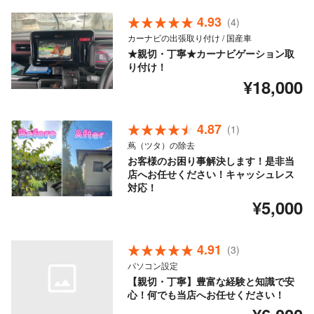
4.93
(4)
カーナビの出張取り付け / 国産車
★親切・丁寧★カーナビゲーション取
り付け！
¥18,000
4.87
(1)
蔦（ツタ）の除去
お客様のお困り事解決します！是非当
店へお任せください！キャッシュレス
対応！
¥5,000
4.91
(3)
パソコン設定
【親切・丁寧】豊富な経験と知識で安
心！何でも当店へお任せください！