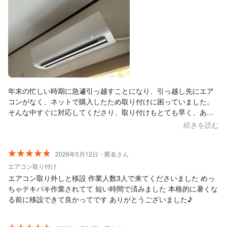
年末の忙しい時期に急遽引っ越すことになり、引っ越し先にエア
コンがなく、ネットで購入したため取り付けに困っていました。
そんな中すぐに対応してくださり、取り付けもとても早く、あっ
という間に完了しました。 金額も家電量販店と比べると3000円ほ
続きを読む
どお安いのもありがたいです。 手際がよく、物腰の柔らかい担当
者さんで、終始安心してお任せできました。 大変お世話になり、
ありがとうございました。 おかげさまで年末年始も暖かく過ごせ
2026年5月12日・匿名さん
ます。
エアコン取り付け
エアコン取り外しと移設 作業人数3人で来てくださいました めっ
ちゃテキパキ作業されてて 短い時間で済みました 本格的に暑くな
る前に移設できて良かってです ありがとうございました♪