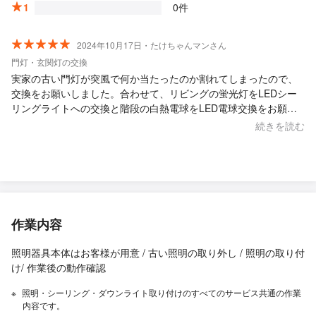
1
0件
2024年10月17日・たけちゃんマンさん
門灯・玄関灯の交換
実家の古い門灯が突風で何か当たったのか割れてしまったので、
交換をお願いしました。合わせて、リビングの蛍光灯をLEDシー
リングライトへの交換と階段の白熱電球をLED電球交換をお願い
しました。 とても丁寧にお仕事をしていただいた上に、お値段も
続きを読む
リーズナブルなので申し訳ないくらいでした。 また電気関係で不
具合が生じた際には、お願いしたい事業者さんです。 お世話にな
りました！
作業内容
照明器具本体はお客様が用意 / 古い照明の取り外し / 照明の取り付
け/ 作業後の動作確認
照明・シーリング・ダウンライト取り付けのすべてのサービス共通の作業
内容です。