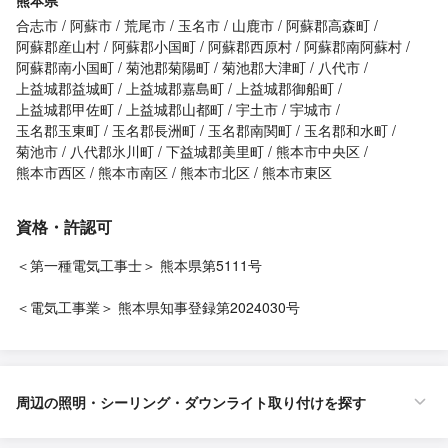
熊本県
合志市
阿蘇市
荒尾市
玉名市
山鹿市
阿蘇郡高森町
阿蘇郡産山村
阿蘇郡小国町
阿蘇郡西原村
阿蘇郡南阿蘇村
阿蘇郡南小国町
菊池郡菊陽町
菊池郡大津町
八代市
上益城郡益城町
上益城郡嘉島町
上益城郡御船町
上益城郡甲佐町
上益城郡山都町
宇土市
宇城市
玉名郡玉東町
玉名郡長洲町
玉名郡南関町
玉名郡和水町
菊池市
八代郡氷川町
下益城郡美里町
熊本市中央区
熊本市西区
熊本市南区
熊本市北区
熊本市東区
資格・許認可
＜第一種電気工事士＞ 熊本県第5111号
＜電気工事業＞ 熊本県知事登録第2024030号
周辺の照明・シーリング・ダウンライト取り付けを探す