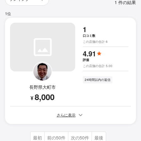
1 件の結果
1位
1
口コミ数
この店舗の合計 6
4.91
評価
この店舗の合計 5.00
24時間以内の返信
長野県大町市
8,000
¥
さらに表示
最初
前の50件
次の50件
最後