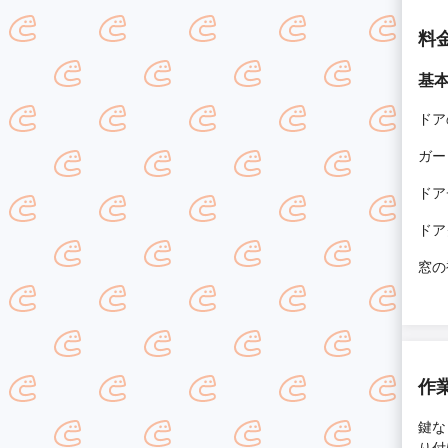
料
基
ドア
ガー
ドア
ドア
窓の
作
鍵な
り付