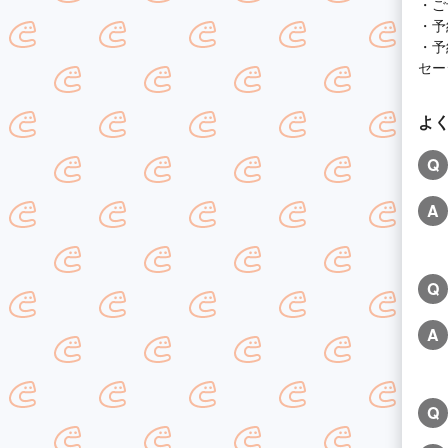
・ご
・予
・予
セー
よ
Q
A
Q
A
Q