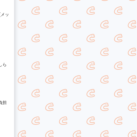
[メッ
しら
負担