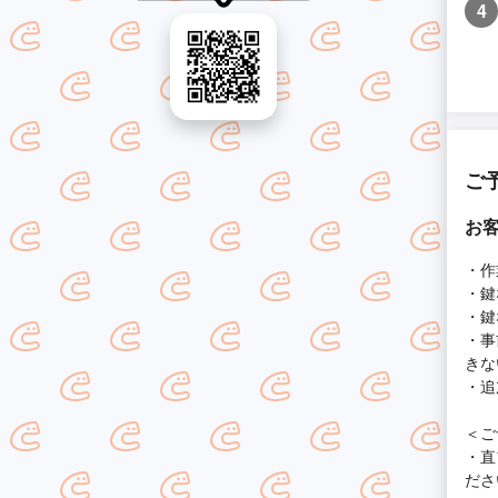
4
ご
お
・作
・鍵
・鍵
・事
きな
・追
＜ご
・直
ださ