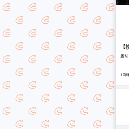
【
親切
1箇