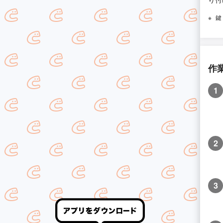
鍵
作
1
2
3