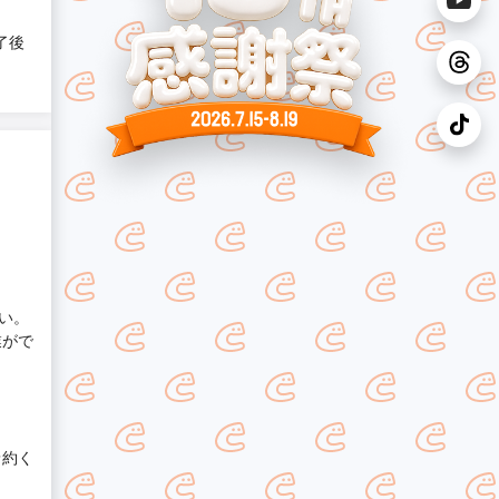
了後
い。
業がで
予約く