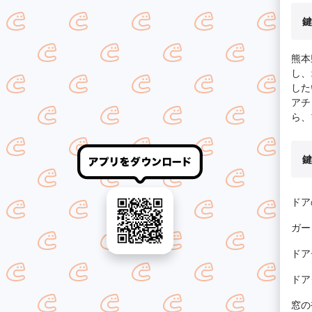
鍵
熊本
し、
した
アチ
ら、
鍵
ドア
ガー
ドア
ドア
窓の