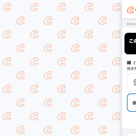
口コミ
鍵（
熊本