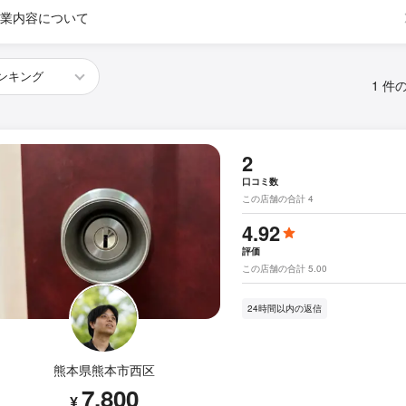
業内容について
1 件
2
口コミ数
この店舗の合計 4
4.92
評価
この店舗の合計 5.00
24時間以内の返信
熊本県熊本市西区
7,800
¥