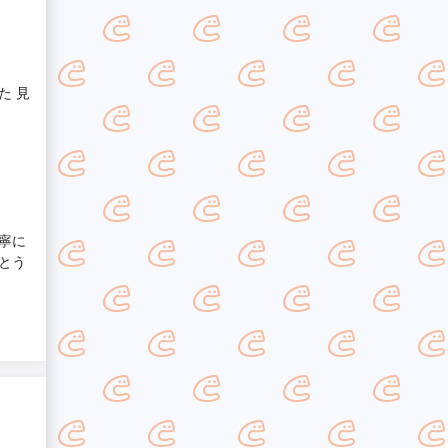
た 見
寧に
とう