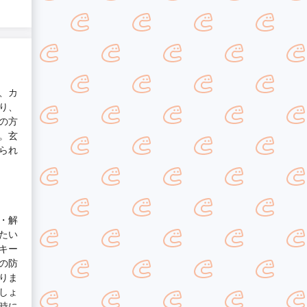
、カ
り、
の方
。玄
られ
・解
たい
キー
の防
りま
しょ
時に