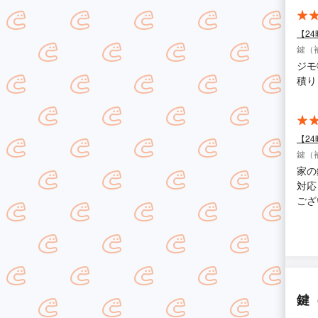
【2
鍵（
ジモ
積り
【2
鍵（
家の
対応
ござ
鍵