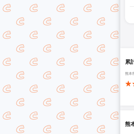
累
熊本
熊