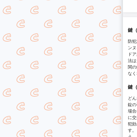
鍵
防犯
ンヌ
ドア
法は
関の
なく
鍵
どん
錠の
場合
に交
犯効
す。
う。