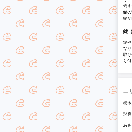
備え
鍵の
鍵が
鍵
鍵や
なり
取り
り付
エ
熊本
球磨
あさ