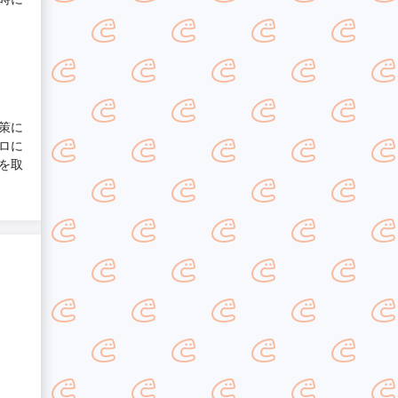
策に
ロに
を取