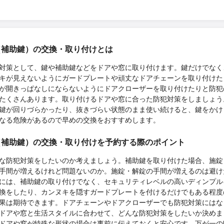
（補助鍵）の交換・取り付けとは
対策として、鍵や補助鍵などをドアや窓に取り付けます。鍵だけでなく
キが見えないようにガードプレートや頑丈なドアチェーンを取り付けた
が開きっぱなしにならないようにドアクローザーを取り付けたりと防犯
たくさんあります。取り付けるドアや窓に合った防犯対策をしましょう
鍵が回りづらかったり、抜きづらい状態のまま使い続けると、鍵をかけ
なる危険があるので早めの交換をおすすめします。
（補助鍵）の交換・取り付けを予約する際のポイント
な防犯対策をしたいのか考えましょう。補助鍵を取り付けた場合、施錠
手間が増えるけれど問題ないのか。施錠・解錠の手間が増えるのは避け
には、補助鍵の取り付けでなく、セキュリティレベルの高いディンプル
換をしたり、カンヌキを隠すガードプレートを付けるだけでもある程度
果は期待できます。ドアチェーンやドアクローザーでも防犯対策にはな
ドアや窓と生活スタイルに合わせて、どんな防犯対策をしたいか決めま
ドアや窓が特殊な形状の場合は事前に伝えておくと安心です。万が一の