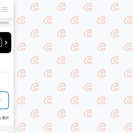
年8月時点
を選択