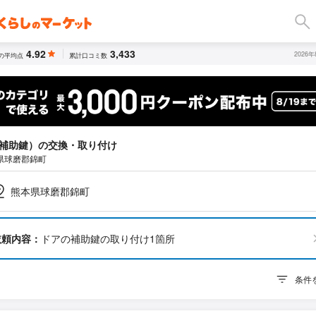
4.92
3,433
2026
の平均点
累計口コミ数
補助鍵）の交換・取り付け
県球磨郡錦町
熊本県球磨郡錦町
依頼内容：
ドアの補助鍵の取り付け1箇所
条件