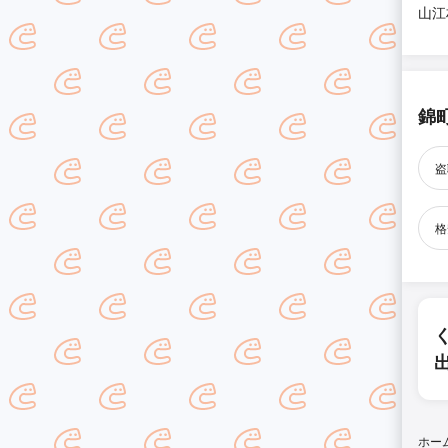
山江
錦
盗
格
ホー