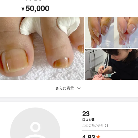
50,000
¥
さらに表示
23
口コミ数
この店舗の合計 23
4.93