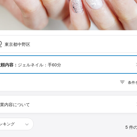
東京都中野区
依頼内容：
ジェルネイル：手60分
条件
業内容について
5 件