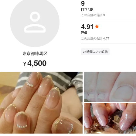
9
口コミ数
この店舗の合計 9
4.91
評価
この店舗の合計 4.77
24時間以内の返信
東京都練馬区
4,500
¥