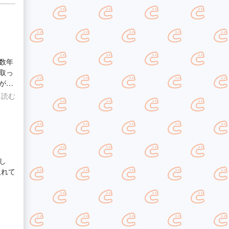
数年
取っ
が、
心い
を読む
し
取れて