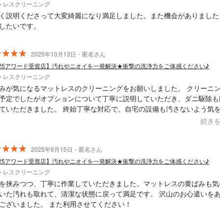
トレスクリーニング
く説明くださって大変綺麗になり満足しました。また機会がありました
したいです。
2025年10月13日・匿名さん
025アワード受賞店】汚れやニオイを一発解決★衝撃の洗浄力をご体感ください♪
トレスクリーニング
みが気になるマットレスのクリーニングをお願いしました。 クリーニ
予定でしたがオプションについて丁寧に説明していただき、ダニ駆除も
ていただきました。 終始丁寧な対応で、自宅の設備も汚さないよう気
ただき、大満足です。ありがとうございました。
続き
2025年9月15日・匿名さん
025アワード受賞店】汚れやニオイを一発解決★衝撃の洗浄力をご体感ください♪
トレスクリーニング
を挟みつつ、丁寧に作業していただきました。マットレスの黄ばみも気
いた汚れも取れて、清潔な状態に戻って満足です。 沢山のお心遣いを
ございました。 また利用させてください！