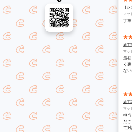
【シ
マッ
丁寧
施工
マッ
最初
く裏
ない
れま
わっ
想以
す！
施工
マッ
担当
ださ
て対