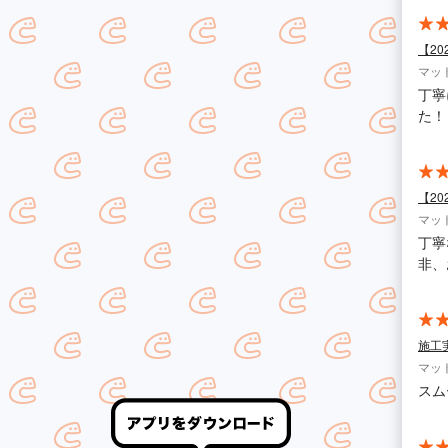
【2
マッ
丁寧
た！
【2
マッ
丁寧
非、
施工
マッ
スム