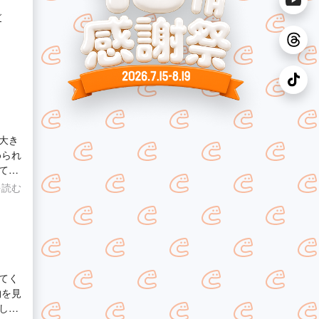
グ
大き
められ
てく
ーで終
を読む
りも予
ってま
てく
物を見
し