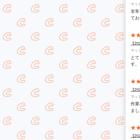
マッ
非常
てお
【2
マッ
とて
す。
【2
マッ
作業
まし
【2