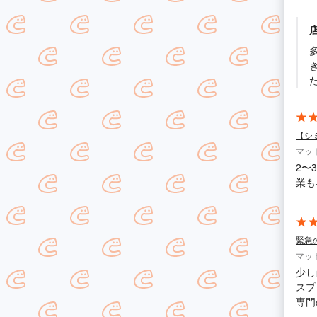
た。
多摩川様 こ
き
【シ
マッ
2〜
業も
緊急
マッ
少し
スプ
専門
トレ