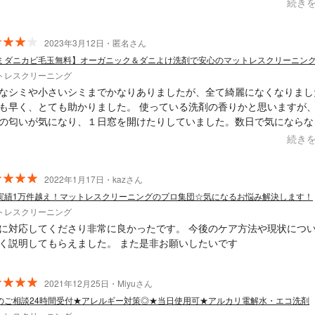
続き
して頂き、マットレスも綺麗にしていただきました！ (取れたハウスダ
た時にはゾッとしました)今回お願いしてよかったです。
2023年3月12日・匿名さん
ミダニカビ毛玉無料】オーガニック＆ダニよけ洗剤で安心のマットレスクリーニン
トレスクリーニング
なシミや小さいシミまでかなりありましたが、全て綺麗になくなりまし
く、とても助かりました。 使っている洗剤の香りかと思いますが、やっ
の匂いが気になり、１日窓を開けたりしていました。数日で気にならな
したが、柔軟剤の香りの好き嫌いもある様に好みかと思いますがうちは
続き
ただ気になっていたマットレスの汚れは本当に綺麗になり感謝
。
2022年1月17日・kazさん
実績1万件越え！マットレスクリーニングのプロ集団☆気になるお悩み解決します！
トレスクリーニング
に対応してくださり非常に良かったです。 今後のケア方法や現状につ
く説明してもらえました。 また是非お願いしたいです
2021年12月25日・Miyuさん
のご相談24時間受付★アレルギー対策◎★当日使用可★アルカリ電解水・エコ洗剤