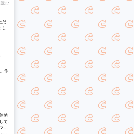
を読む
グ
た。作
除菌
して
マッ
も丁