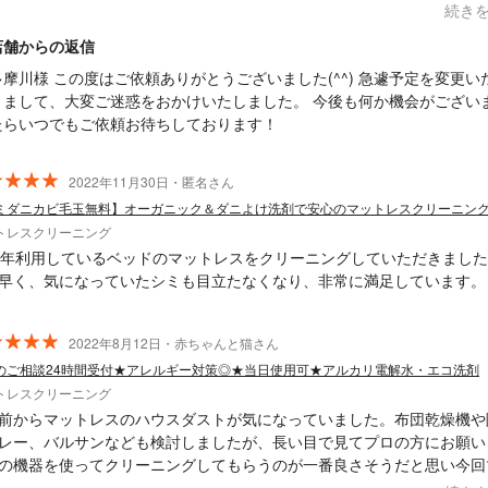
続き
店舗からの返信
の度はご依頼ありがとうございました(^^) 急遽予定を変更いただ
まして、大変ご迷惑をおかけいたしました。 今後も何か機会がございまし
たらいつでもご依頼お待ちしております！
2022年11月30日・匿名さん
ミダニカビ毛玉無料】オーガニック＆ダニよけ洗剤で安心のマットレスクリーニン
トレスクリーニング
3年利用しているベッドのマットレスをクリーニングしていただきまし
早く、気になっていたシミも目立たなくなり、非常に満足しています。
2022年8月12日・赤ちゃんと猫さん
のご相談24時間受付★アレルギー対策◎★当日使用可★アルカリ電解水・エコ洗剤
トレスクリーニング
前からマットレスのハウスダストが気になっていました。布団乾燥機や
レー、バルサンなども検討しましたが、長い目で見てプロの方にお願い
の機器を使ってクリーニングしてもらうのが一番良さそうだと思い今回
スクリーニングを依頼しました。優しい雰囲気の方で工程の説明や作業