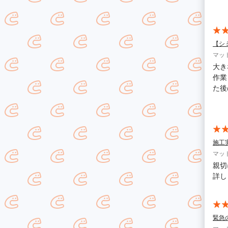
寧に
を見
【シ
マッ
大き
作業も早
た後
りま
気になりました… 
です
施工
マッ
親切
詳し
緊急