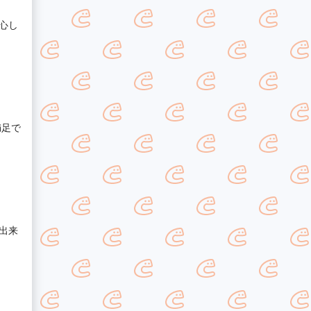
心し
満足で
出来