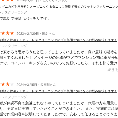
ミダニカビ毛玉無料】オーガニック＆ダニよけ洗剤で安心のマットレスクリーニン
トレスクリーニング
で親切で掃除もバッチリです。
2023年2月20日・匿名さん
実績1万件越え！マットレスクリーニングのプロ集団☆気になるお悩み解決します！
トレスクリーニング
は安かろう悪かろうだと思ってしまっていましたが、良い意味で期待を
切ってくれました！ メッセージの連絡がマメでマンション前に車が停
ので、コインパーキングを安いのでってお願いしたら、それも快く受け
した( ´ ▽ ` ) お越しいただいた方も丁寧かつ作業がとてもスピーディ
続き
た後に分かりやすく説明もしてくれました！ もちろんベッドの仕上が
上にキレイになっていたので、大満足です！ またお願いしたいなと思
2024年3月5日・多摩川さん
実績1万件越え！マットレスクリーニングのプロ集団☆気になるお悩み解決します！
トレスクリーニング
者が体調不良で急遽これなくやってしまいましたが、代理の方を用意し
り、予定日に実施していただくことができました。 また、実施前に現
話で作業内容を説明してくださったので、安心して任せることができま