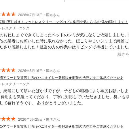
2026年7月13日・匿名さん
実績1万件越え！マットレスクリーニングのプロ集団☆気になるお悩み解決します！
トレスクリーニング
のおねしょでできてしまったベッドのシミが気になりご依頼しました。
他の業者にお願いした時に取れなかった、ほこりや古いシミまで綺麗に
ださり感動しました！担当の方の作業中はリビングで待機していました
後にクリーニング中の動画で解説してくださり、とても丁寧な対応で安
続き
ました。 また何かあればまたお願いしたいと思います。
2026年6月16日・匿名さん
025アワード受賞店】汚れやニオイを一発解決★衝撃の洗浄力をご体感ください♪
トレスクリーニング
、綺麗にして頂いたばかりですが、子どもの粗相により再度お願いしま
 費用面も気遣ってくださり、丁寧に対応していただきました。臭いも
して寝れそうです。 ありがとうございました。
2026年6月25日・匿名さん
025アワード受賞店】汚れやニオイを一発解決★衝撃の洗浄力をご体感ください♪