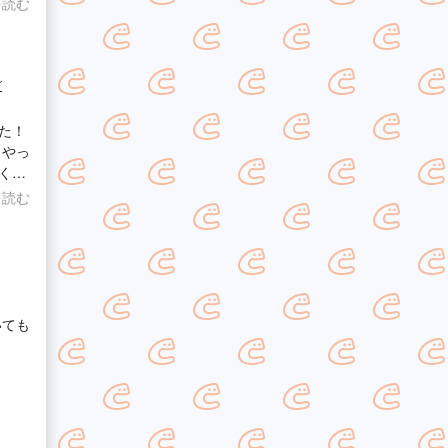
を読む
スト
グ
た！
くな
結構
を読む
いても