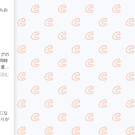
らお
ングの
同時
を遣っ
を読む
にな
ありが