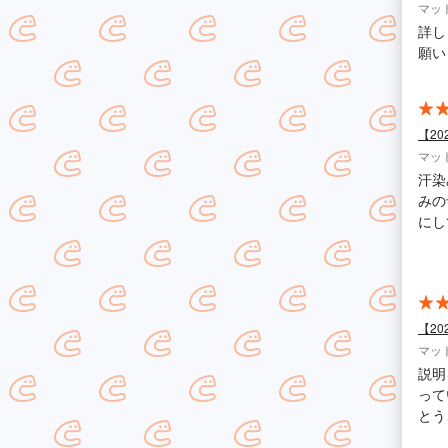
マッ
詳し
願い
【2
マッ
汗染
みの
にし
てい
【2
マッ
説明
って
とう