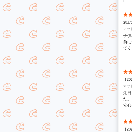
施工
マッ
子供
前に
てく
作業
たし
【2
マッ
先日
た。
安心
【2