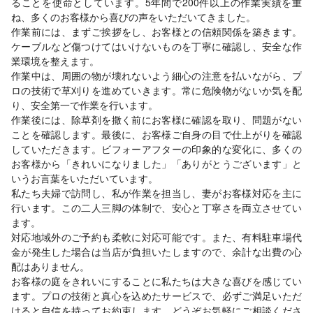
ることを使命としています。5年間で200件以上の作業実績を重
ね、多くのお客様から喜びの声をいただいてきました。
作業前には、まずご挨拶をし、お客様との信頼関係を築きます。
ケーブルなど傷つけてはいけないものを丁寧に確認し、安全な作
業環境を整えます。
作業中は、周囲の物が壊れないよう細心の注意を払いながら、プ
ロの技術で草刈りを進めていきます。常に危険物がないか気を配
り、安全第一で作業を行います。
作業後には、除草剤を撒く前にお客様に確認を取り、問題がない
ことを確認します。最後に、お客様ご自身の目で仕上がりを確認
していただきます。ビフォーアフターの印象的な変化に、多くの
お客様から「きれいになりました」「ありがとうございます」と
いうお言葉をいただいています。
私たち夫婦で訪問し、私が作業を担当し、妻がお客様対応を主に
行います。この二人三脚の体制で、安心と丁寧さを両立させてい
ます。
対応地域外のご予約も柔軟に対応可能です。また、有料駐車場代
金が発生した場合は当店が負担いたしますので、余計な出費の心
配はありません。
お客様の庭をきれいにすることに私たちは大きな喜びを感じてい
ます。プロの技術と真心を込めたサービスで、必ずご満足いただ
けると自信を持ってお約束します。どうぞお気軽にご相談くださ