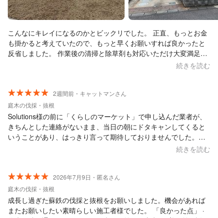
こんなにキレイになるのかとビックリでした。 正直、もっとお金
も掛かると考えていたので、もっと早くお願いすれば良かったと
反省しました。 作業後の清掃と除草剤も対応いただけ大変満足で
した。 次回も是非お願いしようと思います。 ありがとうございま
続きを読む
した。
2週間前・キャットマンさん
庭木の伐採・抜根
Solutions様の前に「くらしのマーケット」で申し込んだ業者が、
きちんとした連絡がないまま、当日の朝にドタキャンしてくると
いうことがあり、はっきり言って期待しておりませんでした。で
も、申し込み直後から何度もやりとりができ、その過程で追加で
続きを読む
依頼した草むしり作業も承諾してくれ（追加作業の料金面でのや
りとりも明朗でした）、「しっかりした業者かも」と考えを改め
ました。朝も「渋滞で20分ほど遅れる」といった連絡が入り、作
2026年7月9日・匿名さん
業も「何時間かかるか」との問いに「３時間ほど」とはっきり答
庭木の伐採・抜根
え、その通りに終わらせてくださいました。もちろん、丁寧な作
成長し過ぎた蘇鉄の伐採と抜根をお願いしました。機会があれば
業で感心しきりでた。暑い中、本当にお世話になりました！
またお願いしたい素晴らしい施工者様でした。 「良かった点」 ·