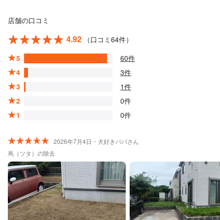
店舗の口コミ
4.92
（口コミ64件）
5
60件
4
3件
3
1件
2
0件
1
0件
2026年7月4日・犬好きパパさん
蔦（ツタ）の除去