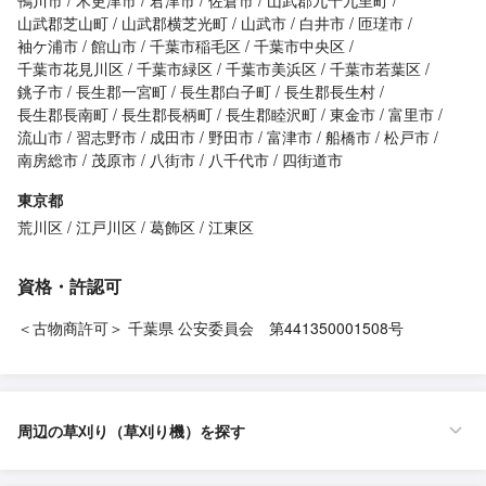
鴨川市
木更津市
君津市
佐倉市
山武郡九十九里町
山武郡芝山町
山武郡横芝光町
山武市
白井市
匝瑳市
袖ケ浦市
館山市
千葉市稲毛区
千葉市中央区
千葉市花見川区
千葉市緑区
千葉市美浜区
千葉市若葉区
銚子市
長生郡一宮町
長生郡白子町
長生郡長生村
長生郡長南町
長生郡長柄町
長生郡睦沢町
東金市
富里市
流山市
習志野市
成田市
野田市
富津市
船橋市
松戸市
南房総市
茂原市
八街市
八千代市
四街道市
東京都
荒川区
江戸川区
葛飾区
江東区
資格・許認可
＜古物商許可＞ 千葉県 公安委員会 第441350001508号
周辺の草刈り（草刈り機）を探す