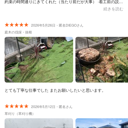
約束の時間通りにきてくれた（当たり前だが大事） ·着工前の説明
が丁寧で仕上がりを共有化出来た ·根が残ったら枯れさせるために
続きを読む
薬剤注入の可能性もあったが施工性が悪い狭い場所にも関わら
ず、それこそ根こそぎ撤去してくれた ·養生もきちんち行い施工後
の清掃も満足 「要改善点」 領収書がその場で貰えなかったことく
2026年5月26日・匿名DIEGOさん
らい（戻ってから作成し送ってくれるとことなので問題はない）
庭木の伐採・抜根
とても丁寧な仕事でした またお願いしたいと思います。
2026年5月12日・匿名さん
草刈り（草刈り機）