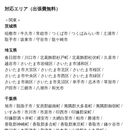
対応エリア（出張費無料）
＜関東＞
茨城県
稲敷市
牛久市
常総市
つくば市
つくばみらい市
土浦市
取手市
坂東市
守谷市
龍ケ崎市
埼玉県
春日部市
川口市
北葛飾郡杉戸町
北葛飾郡松伏町
久喜市
越谷市
さいたま市岩槻区
さいたま市浦和区
さいたま市大宮区
さいたま市北区
さいたま市桜区
さいたま市中央区
さいたま市西区
さいたま市緑区
さいたま市南区
さいたま市見沼区
幸手市
志木市
草加市
戸田市
三郷市
八潮市
和光市
千葉県
旭市
我孫子市
安房郡鋸南町
夷隅郡大多喜町
夷隅郡御宿町
いすみ市
市川市
市原市
印西市
印旛郡栄町
印旛郡酒々井町
浦安市
大網白里市
柏市
勝浦市
香取郡神崎町
香取郡多古町
香取郡東庄町
香取市
鎌ケ谷市