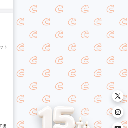
ット
了後