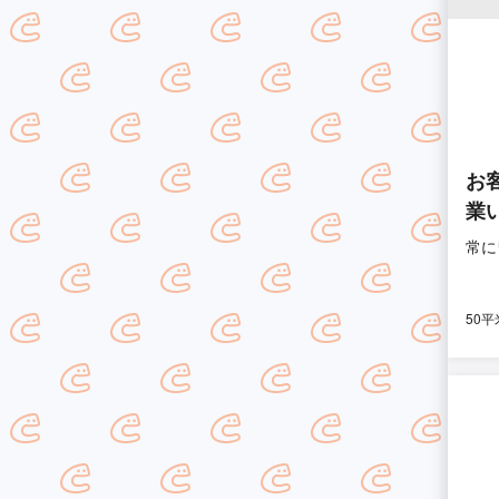
お
業
常に
50平