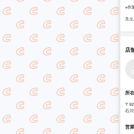
※作
キャ
店
所
〒92
石川
営