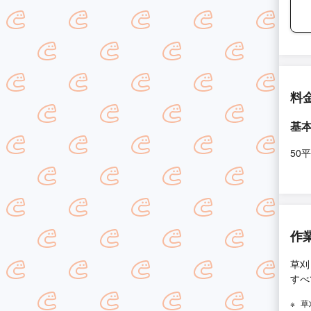
料
基
50
作
草刈
すべ
草