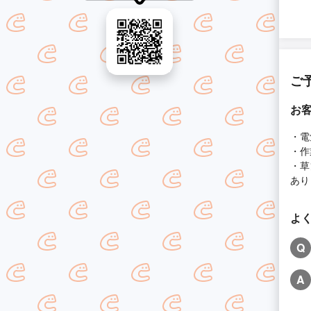
ご
お
・電
・作
・草
あり
よ
Q
A