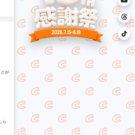
ことが
しら