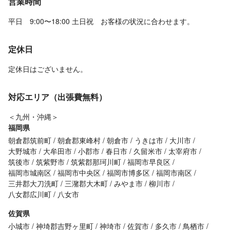
営業時間
平日 9:00〜18:00 土日祝 お客様の状況に合わせます。
定休日
定休日はございません。
対応エリア（出張費無料）
＜九州・沖縄＞
福岡県
朝倉郡筑前町
朝倉郡東峰村
朝倉市
うきは市
大川市
大野城市
大牟田市
小郡市
春日市
久留米市
太宰府市
筑後市
筑紫野市
筑紫郡那珂川町
福岡市早良区
福岡市城南区
福岡市中央区
福岡市博多区
福岡市南区
三井郡大刀洗町
三潴郡大木町
みやま市
柳川市
八女郡広川町
八女市
佐賀県
小城市
神埼郡吉野ヶ里町
神埼市
佐賀市
多久市
鳥栖市