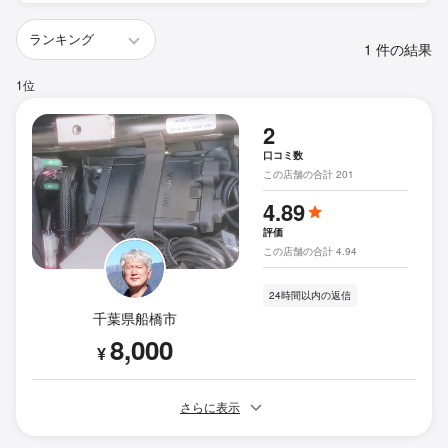
1 件の結果
1位
2
口コミ数
この店舗の合計 201
4.89
評価
この店舗の合計 4.94
24時間以内の返信
千葉県船橋市
8,000
¥
さらに表示