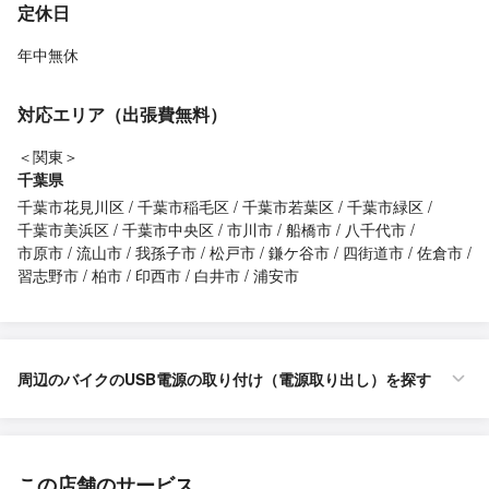
定休日
年中無休
対応エリア（出張費無料）
＜関東＞
千葉県
千葉市花見川区
千葉市稲毛区
千葉市若葉区
千葉市緑区
千葉市美浜区
千葉市中央区
市川市
船橋市
八千代市
市原市
流山市
我孫子市
松戸市
鎌ケ谷市
四街道市
佐倉市
習志野市
柏市
印西市
白井市
浦安市
周辺のバイクのUSB電源の取り付け（電源取り出し）を探す
この店舗のサービス