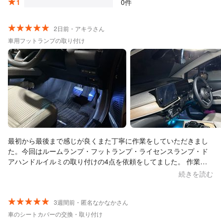
1
0件
2日前・アキラさん
車用フットランプの取り付け
最初から最後まで感じが良くまた丁寧に作業をしていただきまし
た。今回はルームランプ・フットランプ・ライセンスランプ・ド
アハンドルイルミの取り付けの4点を依頼をしてました。 作業を
進める中、中古車だった事もあり、元々の車体のヒューズが切れ
続きを読む
ていた事が判明… 作業終了時に聞いたのですが、カー用品店まで
調達に。しかしながらカー用品店にもない特殊なものだったた
め、なんとディーラーまで行き購入してきてくださったそうで
3週間前・匿名なかなかさん
す。 この対応には本当に感動しました。 仕上がりも完璧で非常に
車のシートカバーの交換・取り付け