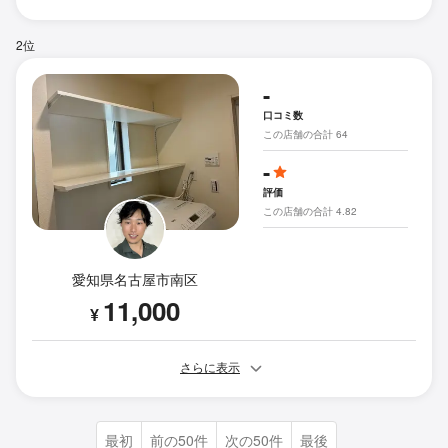
2位
-
口コミ数
この店舗の合計 64
-
評価
この店舗の合計 4.82
愛知県名古屋市南区
11,000
¥
さらに表示
最初
前の50件
次の50件
最後