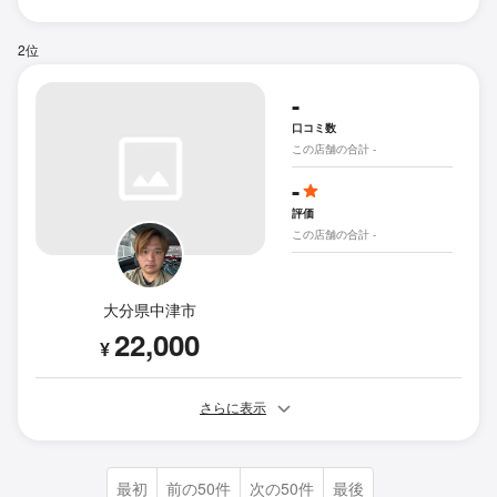
2位
-
口コミ数
この店舗の合計 -
-
評価
この店舗の合計 -
大分県中津市
22,000
¥
さらに表示
最初
前の50件
次の50件
最後