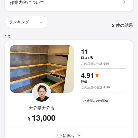
作業内容について
2 件の結果
1位
11
口コミ数
この店舗の合計 696
4.91
評価
この店舗の合計 4.96
24時間以内の返信
大分県大分市
13,000
¥
さらに表示