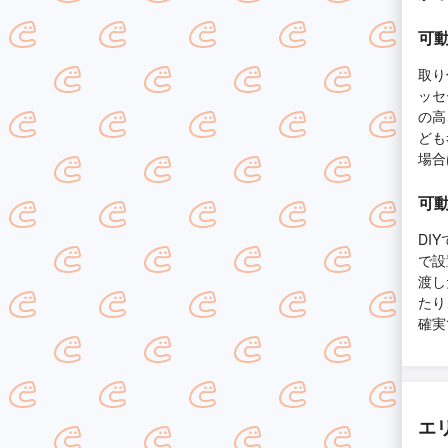
可
取り
ッセ
の高
ども
場合
可
DI
で設
渡し
たり
確実
エ