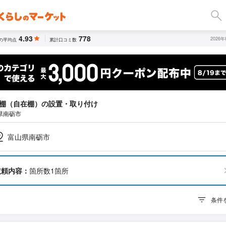
4.93
778
2026
の平均点
累計口コミ数
棚（自在棚）の設置・取り付け
県南砺市
富山県南砺市
依頼内容：
箇所数1箇所
条件