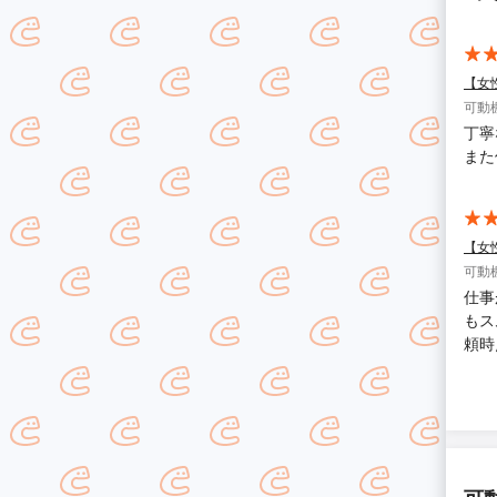
【女
可動
丁寧
また
【女
可動
仕事
もス
頼時