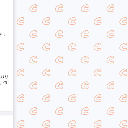
た。
り取り
、依