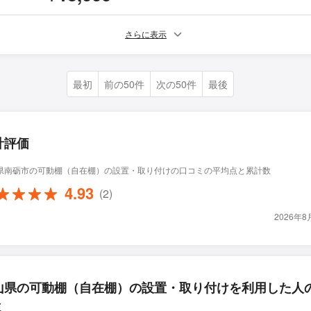
さらに表示
最初
前の50件
次の50件
最後
計評価
県南砺市の可動棚（自在棚）の設置・取り付けの口コミの平均点と累計数
4.93
(2)
2026年
山県の可動棚（自在棚）の設置・取り付けを利用した人
ミ