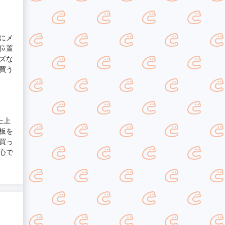
にメ
位置
ズな
買う
た上
板を
買っ
心で