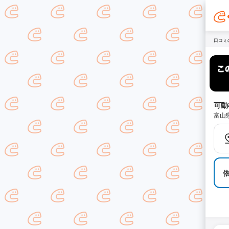
口コミ
可動
富山