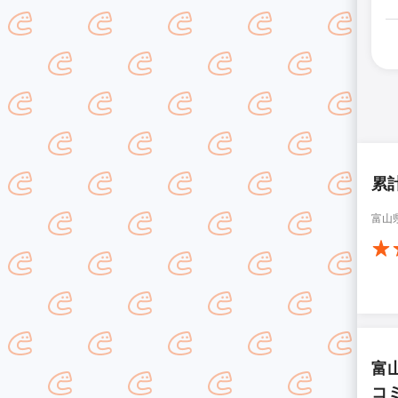
累
富山
富
コ