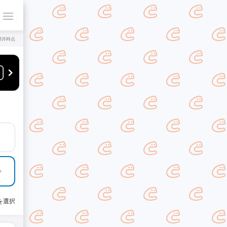
年8月時点
を選択