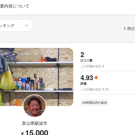
業内容について
1 件
2
口コミ数
この店舗の合計 6
4.93
評価
この店舗の合計 5.00
24時間以内の返信
富山県砺波市
15,000
¥