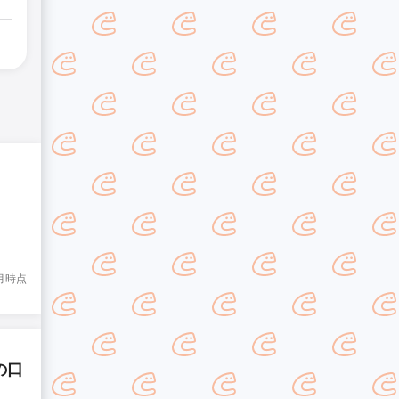
8月時点
の口