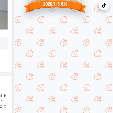
,000
する
で、
こと