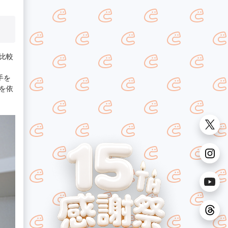
比較
手を
を依