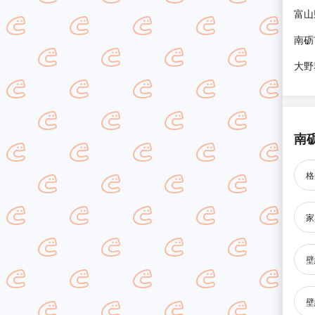
富山
南砺
大野
南
格
家
壁
壁