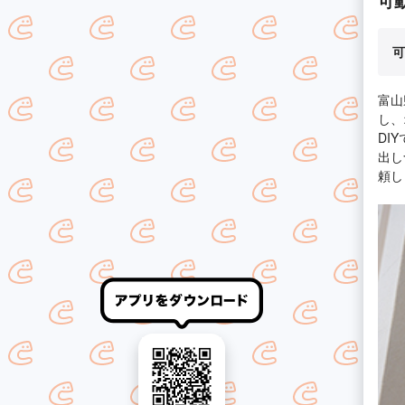
可
可
富山
し、
DI
出し
頼し