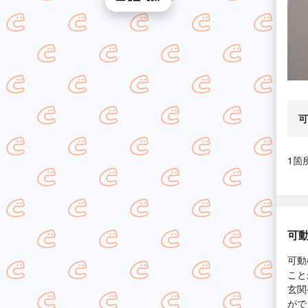
可
1箇
可
可動
こと
玄関
がで