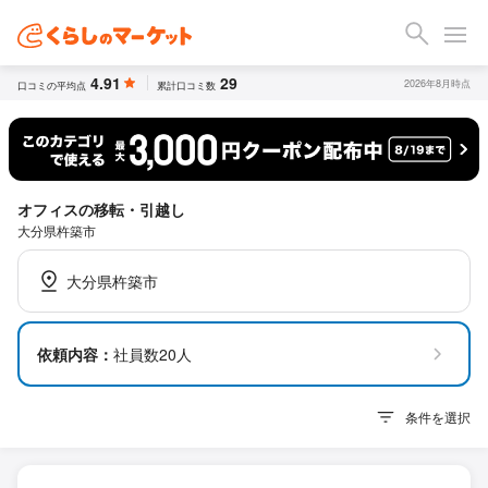
4.91
29
2026年8月時点
口コミの平均点
累計口コミ数
オフィスの移転・引越し
大分県杵築市
大分県杵築市
依頼内容：
社員数20人
条件を選択