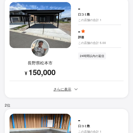
-
口コミ数
この店舗の合計 1
-
評価
この店舗の合計 5.00
24時間以内の返信
長野県松本市
150,000
¥
さらに表示
2位
-
口コミ数
この店舗の合計 1