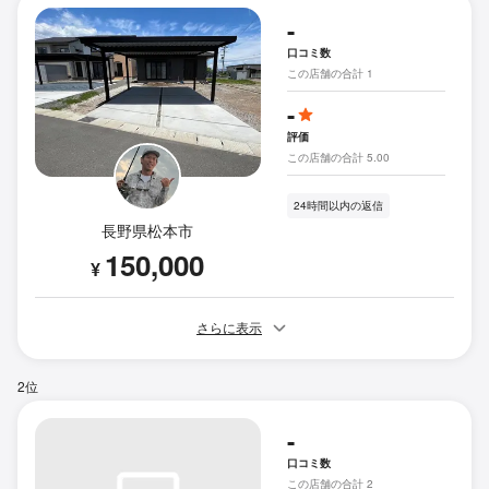
-
口コミ数
この店舗の合計 1
-
評価
この店舗の合計 5.00
24時間以内の返信
長野県松本市
150,000
¥
さらに表示
2位
-
口コミ数
この店舗の合計 2