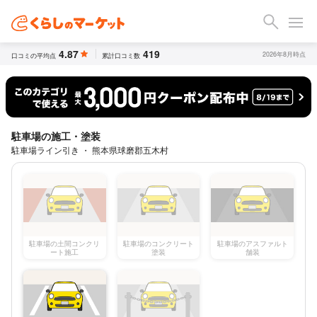
4.87
419
2026年8月時点
口コミの平均点
累計口コミ数
駐車場の施工・塗装
駐車場ライン引き ・ 熊本県球磨郡五木村
駐車場の土間コンクリ
駐車場のコンクリート
駐車場のアスファルト
ート施工
塗装
舗装