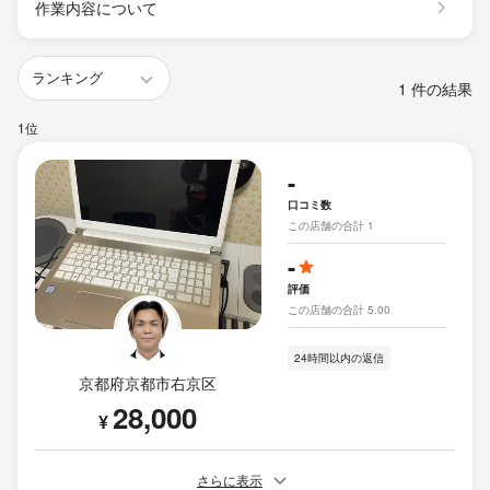
作業内容について
1 件の結果
1位
-
口コミ数
この店舗の合計 1
-
評価
この店舗の合計 5.00
24時間以内の返信
京都府京都市右京区
28,000
¥
さらに表示