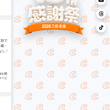
と別で
冷蔵・
し /
物を開
サービ