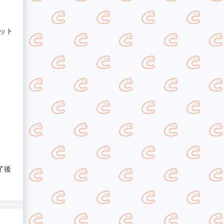
ット
了後