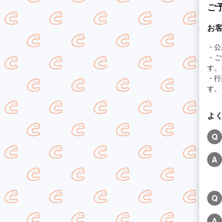
ご
お
・公
・ご
す。
・行
す。
よ
Q
A
Q
A