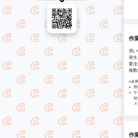
作
買い
発生
要冷
複数
※金
買
サ
始
ス
作