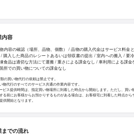
業内容
物内容の確認（場所、品物、個数） / 品物の購入代金はサービス料金
 / 購入した商品のレシートあるいは領収書の提出 / 室内への搬入 / 要
凍食品は適切な方法にて運搬 / 重さによる課金なし / 車利用による課金な
箇所での買い物についての課金なし
券類の買い物代行の依頼は禁止です。
い物代行のすべてのサービス共通の作業内容です。
ービス提供時間は、指定買い物場所に到着した時点から開始します。ただし、買い
する前にお客様からお預かりするものがある場合は、お客様宅に到着した時点から
提供開始となります。
業までの流れ