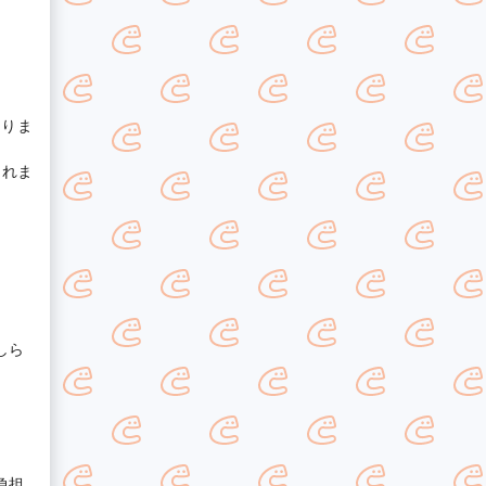
ありま
まれま
しら
負担