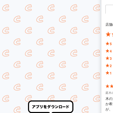
店舗
5
4
3
2
1
庭木
木の
か希
が、