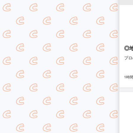
◎
プロ
1時