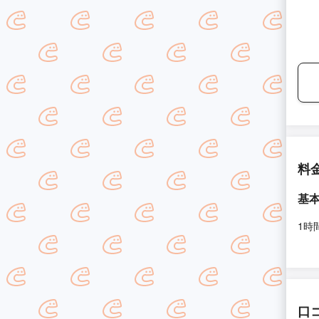
料
基
1時
口