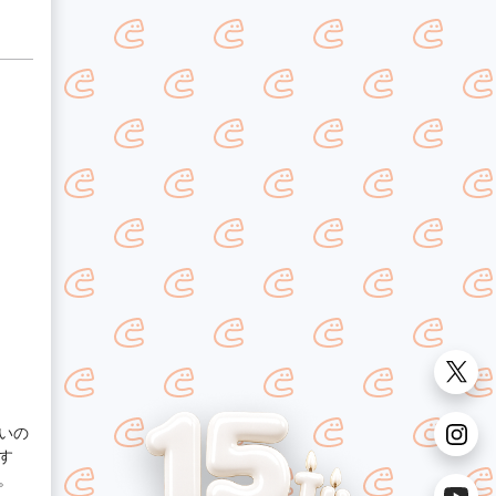
いの
す
。