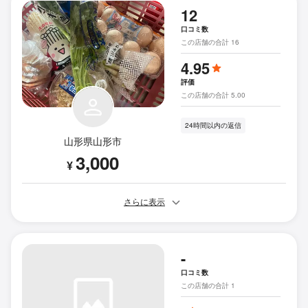
12
口コミ数
この店舗の合計 16
4.95
評価
この店舗の合計 5.00
24時間以内の返信
山形県山形市
3,000
¥
さらに表示
-
口コミ数
この店舗の合計 1