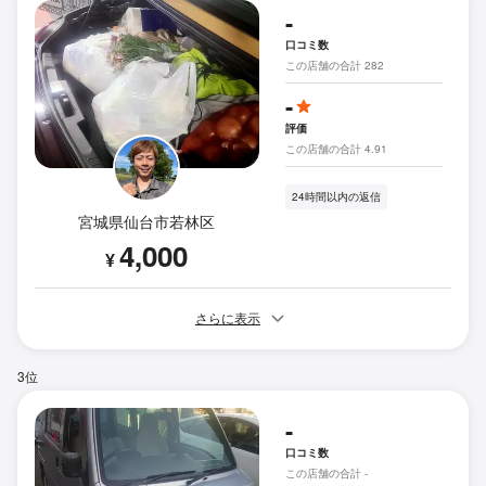
-
口コミ数
この店舗の合計 282
-
評価
この店舗の合計 4.91
24時間以内の返信
宮城県仙台市若林区
4,000
¥
さらに表示
3位
-
口コミ数
この店舗の合計 -