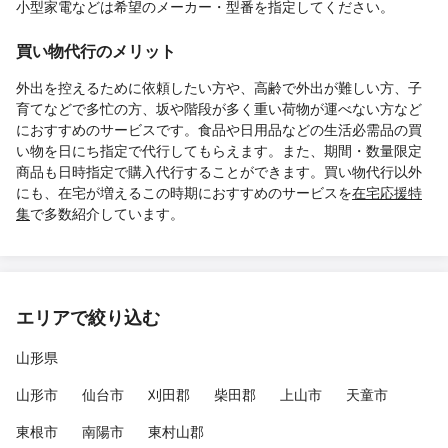
小型家電などは希望のメーカー・型番を指定してください。
買い物代行のメリット
外出を控えるために依頼したい方や、高齢で外出が難しい方、子
育てなどで多忙の方、坂や階段が多く重い荷物が運べない方など
におすすめのサービスです。食品や日用品などの生活必需品の買
い物を日にち指定で代行してもらえます。また、期間・数量限定
商品も日時指定で購入代行することができます。買い物代行以外
にも、在宅が増えるこの時期におすすめのサービスを
在宅応援特
集
で多数紹介しています。
エリアで絞り込む
山形県
山形市
仙台市
刈田郡
柴田郡
上山市
天童市
東根市
南陽市
東村山郡