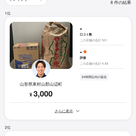
8 件の結果
1位
-
口コミ数
この店舗の合計 501
-
評価
この店舗の合計 4.85
24時間以内の返信
山形県東村山郡山辺町
3,000
¥
さらに表示
2位