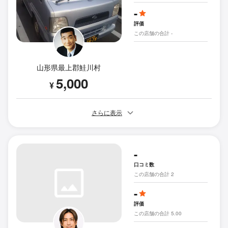
-
評価
この店舗の合計 -
山形県最上郡鮭川村
5,000
¥
さらに表示
-
口コミ数
この店舗の合計 2
-
評価
この店舗の合計 5.00