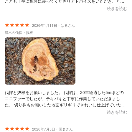
ことも丁寧に相談に乗ってくださりアドバイスをいただき、とて
も助かりました。次なにかあってもまた頼みたいと思える業者さ
続きを読む
んでした。またなにかあったらよろしくお願いします。ありがと
うございました！
2026年1月11日・はるさん
庭木の伐採・抜根
伐採と抜根をお願いしました。 伐採は、20年経過した5mほどの
コニファーでしたが、テキパキと丁寧に作業していただきまし
た。 切り株もお願いした地面ギリギリできれいに仕上げていただ
きました。 抜根は、枯れてしまったエゴノキの根で、労力のいる
続きを読む
大変な作業でしたが、こちらも丁寧に仕上げていただきました。
作業の合間に庭の相談にも乗っていただき、様々なアドバイスを
もらうことができました。 お人柄も良く、お願いして本当によか
2026年7月5日・匿名さん