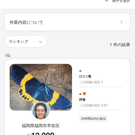
条件を選択
作業内容について
1 件の結果
1位
-
口コミ数
この店舗の合計 7
-
評価
この店舗の合計 4.57
24時間以内の返信
福岡県福岡市早良区
12,000