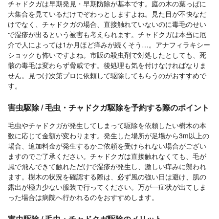
チャドクガは早期発見・早期防除が基本です。庭の木の葉っぱに
大集合を見ているだけでぞわっとしますよね。見た目が不快なだ
けでなく、チャドクガの場合、直接触れていないのに毒毛のせい
で湿疹が出るという被害も考えられます。チャドクガは本当に厄
介で人によっては1か月ほど痒みが続くそう…。アナフィラキシー
ショックも怖いですよね。市販の殺虫剤で対処したとしても、死
骸の毒毛は変わらず脅威です。後処理も気を付けなければなりま
せん。見つけ次第プロに依頼して駆除してもらうのがおすすめで
す。
害虫駆除 / 毛虫・チャドクガ駆除を予約する際のポイント
毛虫やチャドクガが発生してしまって駆除を依頼したい樹木の本
数に応じて金額が変わります。発生した場所が足場から3m以上の
場合、追加料金が発生するかご依頼を受けられない場合がござい
ますのでご了承ください。チャドクガは直接触れなくても、毛が
風で飛んできて触れただけで湿疹が発生し、激しい痒みに襲われ
ます。樹木の状況を確認する際は、必ず風の強い日は避け、肌の
露出が極力少ない服装で行ってください。万が一症状が出てしま
った場合は病院へ行かれるのをおすすめします。
害虫駆除 / 毛虫・チャドクガ駆除のメリット