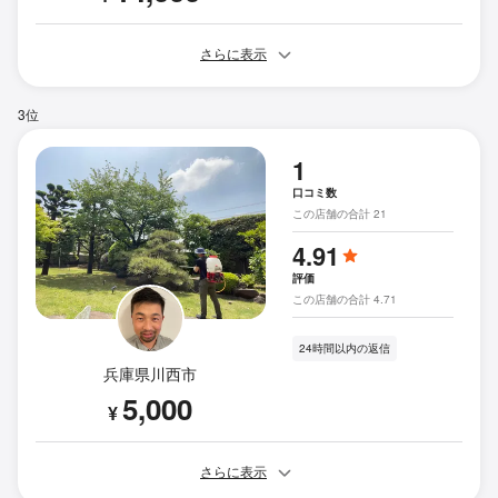
さらに表示
3位
1
口コミ数
この店舗の合計 21
4.91
評価
この店舗の合計 4.71
24時間以内の返信
兵庫県川西市
5,000
¥
さらに表示