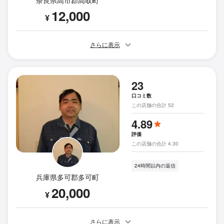
奈良県高市郡高取町
12,000
¥
さらに表示
23
口コミ数
この店舗の合計 52
4.89
評価
この店舗の合計 4.30
24時間以内の返信
兵庫県多可郡多可町
20,000
¥
さらに表示