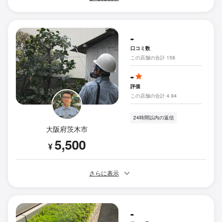
-
口コミ数
この店舗の合計 156
-
評価
この店舗の合計 4.94
24時間以内の返信
大阪府茨木市
5,500
¥
さらに表示
-