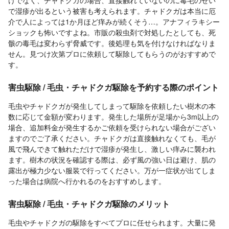
で湿疹が出るという被害も考えられます。チャドクガは本当に厄
介で人によっては1か月ほど痒みが続くそう…。アナフィラキシー
ショックも怖いですよね。市販の殺虫剤で対処したとしても、死
骸の毒毛は変わらず脅威です。後処理も気を付けなければなりま
せん。見つけ次第プロに依頼して駆除してもらうのがおすすめで
す。
害虫駆除 / 毛虫・チャドクガ駆除を予約する際のポイント
毛虫やチャドクガが発生してしまって駆除を依頼したい樹木の本
数に応じて金額が変わります。発生した場所が足場から3m以上の
場合、追加料金が発生するかご依頼を受けられない場合がござい
ますのでご了承ください。チャドクガは直接触れなくても、毛が
風で飛んできて触れただけで湿疹が発生し、激しい痒みに襲われ
ます。樹木の状況を確認する際は、必ず風の強い日は避け、肌の
露出が極力少ない服装で行ってください。万が一症状が出てしま
った場合は病院へ行かれるのをおすすめします。
害虫駆除 / 毛虫・チャドクガ駆除のメリット
毛虫やチャドクガの駆除をすべてプロに任せられます。大量に発