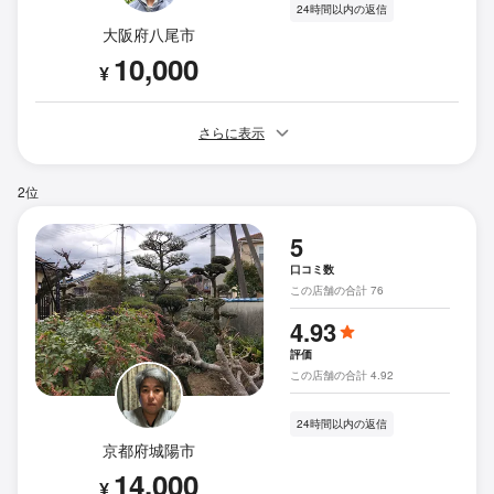
24時間以内の返信
大阪府八尾市
10,000
¥
さらに表示
2位
5
口コミ数
この店舗の合計 76
4.93
評価
この店舗の合計 4.92
24時間以内の返信
京都府城陽市
14,000
¥