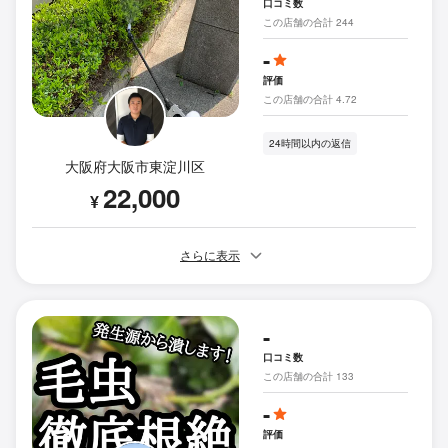
口コミ数
この店舗の合計 244
-
評価
この店舗の合計 4.72
24時間以内の返信
大阪府大阪市東淀川区
22,000
¥
さらに表示
-
口コミ数
この店舗の合計 133
-
評価