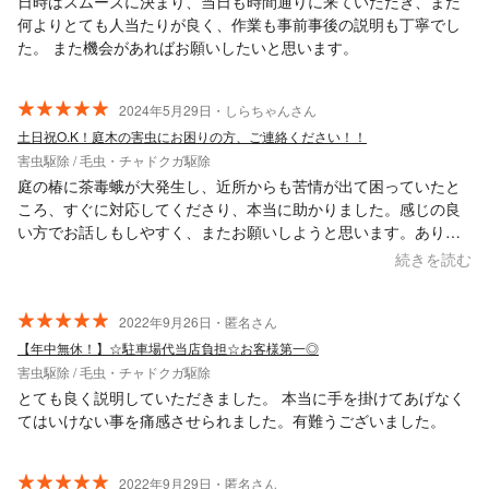
日時はスムーズに決まり、当日も時間通りに来ていただき、また
何よりとても人当たりが良く、作業も事前事後の説明も丁寧でし
た。 また機会があればお願いしたいと思います。
2024年5月29日・しらちゃんさん
土日祝O.K！庭木の害虫にお困りの方、ご連絡ください！！
害虫駆除 / 毛虫・チャドクガ駆除
庭の椿に茶毒蛾が大発生し、近所からも苦情が出て困っていたと
ころ、すぐに対応してくださり、本当に助かりました。感じの良
い方でお話しもしやすく、またお願いしようと思います。ありが
とうございました。
続きを読む
2022年9月26日・匿名さん
【年中無休！】☆駐車場代当店負担☆お客様第一◎
害虫駆除 / 毛虫・チャドクガ駆除
とても良く説明していただきました。 本当に手を掛けてあげなく
てはいけない事を痛感させられました。有難うございました。
2022年9月29日・匿名さん