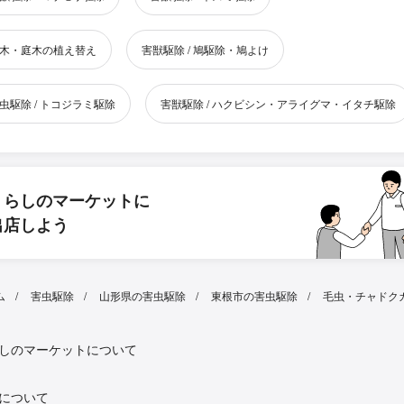
木・庭木の植え替え
害獣駆除 / 鳩駆除・鳩よけ
虫駆除 / トコジラミ駆除
害獣駆除 / ハクビシン・アライグマ・イタチ駆除
くらしのマーケットに
出店しよう
ム
害虫駆除
山形県の害虫駆除
東根市の害虫駆除
毛虫・チャドク
しのマーケットについて
について