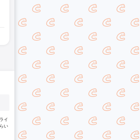
ライ
らい