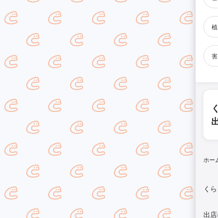
植
害
ホー
くら
出店