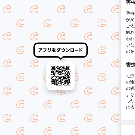
害虫
毛虫
が変
ご依
触れ
われ
少な
のを
害虫
毛虫
の駆
の処
より
った
に依