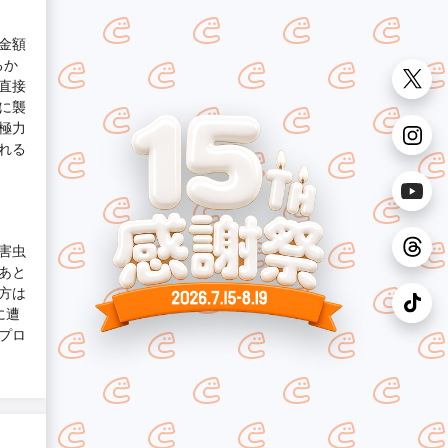
金額
るか
直接
に襲
極力
れる
害虫
あと
方は
に遭
プロ