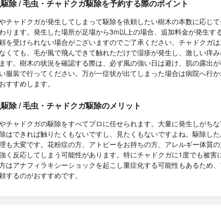
駆除 / 毛虫・チャドクガ駆除を予約する際のポイント
やチャドクガが発生してしまって駆除を依頼したい樹木の本数に応じて
わります。発生した場所が足場から3m以上の場合、追加料金が発生す
頼を受けられない場合がございますのでご了承ください。チャドクガは
なくても、毛が風で飛んできて触れただけで湿疹が発生し、激しい痒み
ます。樹木の状況を確認する際は、必ず風の強い日は避け、肌の露出が
い服装で行ってください。万が一症状が出てしまった場合は病院へ行か
おすすめします。
駆除 / 毛虫・チャドクガ駆除のメリット
やチャドクガの駆除をすべてプロに任せられます。大量に発生しがちな
除はできれば触りたくもないですし、見たくもないですよね。駆除した
理も大変です。花粉症の方、アトピーをお持ちの方、アレルギー体質の
強く反応してしまう可能性があります。特にチャドクガに1度でも被害
方はアナフィラキシーショックを起こし重症化する可能性もあるため、
頼するのがおすすめです。