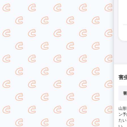
害
害
山形
ン予
たい
い…