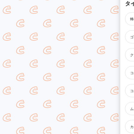
タ
蜂
ゴ
ク
コ
コ
ム
カ