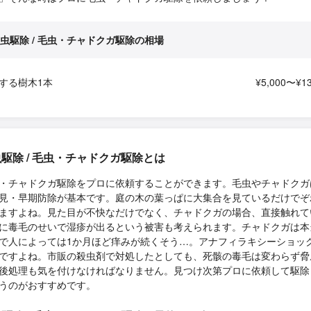
虫駆除 / 毛虫・チャドクガ駆除の相場
する樹木1本
¥5,000〜¥13
駆除 / 毛虫・チャドクガ駆除とは
・チャドクガ駆除をプロに依頼することができます。毛虫やチャドクガ
見・早期防除が基本です。庭の木の葉っぱに大集合を見ているだけでぞ
ますよね。見た目が不快なだけでなく、チャドクガの場合、直接触れて
に毒毛のせいで湿疹が出るという被害も考えられます。チャドクガは本
で人によっては1か月ほど痒みが続くそう…。アナフィラキシーショッ
ですよね。市販の殺虫剤で対処したとしても、死骸の毒毛は変わらず脅
後処理も気を付けなければなりません。見つけ次第プロに依頼して駆除
うのがおすすめです。