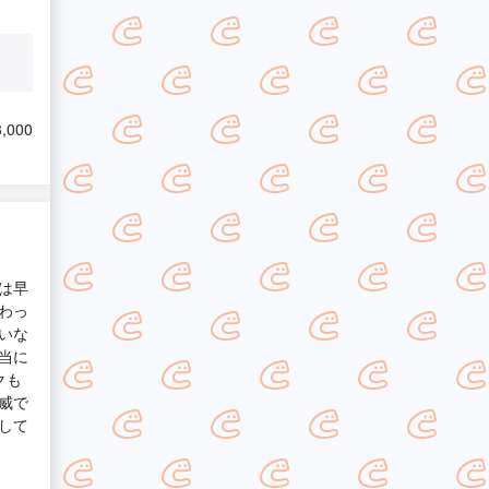
,000
は早
わっ
いな
当に
クも
威で
して