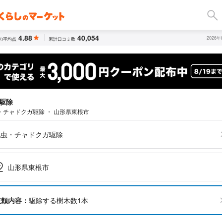
4.88
40,054
2026
の平均点
累計口コミ数
駆除
・チャドクガ駆除 ・ 山形県東根市
毛虫・チャドクガ駆除
山形県東根市
依頼内容：
駆除する樹木数1本