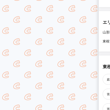
エ
山形
東根
東
庭
害
害