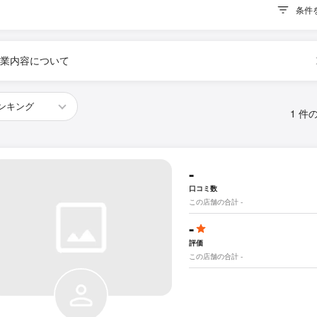
条件
業内容について
1 件
-
口コミ数
この店舗の合計 -
-
評価
この店舗の合計 -