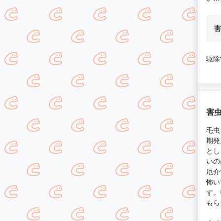
害
駆除
害虫
毛虫
期発
とし
いの
厄介
怖い
す。
もら