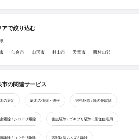
リアで絞り込む
県
市
仙台市
山形市
村山市
天童市
西村山郡
根市の関連サービス
木の剪定
庭木の伐採・抜根
害虫駆除 / 蜂の巣駆除
虫駆除 / シロアリ駆除
害虫駆除 / ゴキブリ駆除 / 居住住宅用
獣駆除 / コウモリ駆除
害獣駆除 / ネズミ駆除