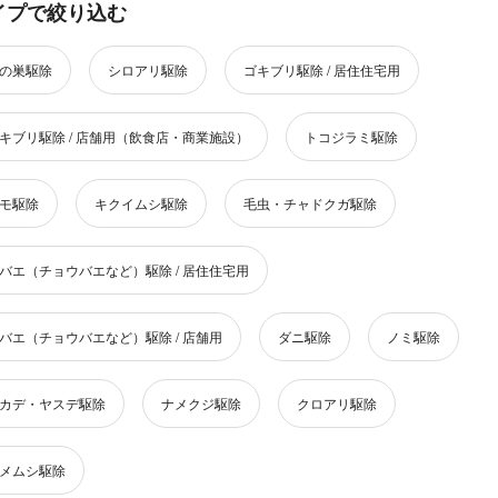
イプで絞り込む
の巣駆除
シロアリ駆除
ゴキブリ駆除 / 居住住宅用
キブリ駆除 / 店舗用（飲食店・商業施設）
トコジラミ駆除
モ駆除
キクイムシ駆除
毛虫・チャドクガ駆除
バエ（チョウバエなど）駆除 / 居住住宅用
バエ（チョウバエなど）駆除 / 店舗用
ダニ駆除
ノミ駆除
カデ・ヤスデ駆除
ナメクジ駆除
クロアリ駆除
メムシ駆除