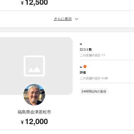
12,500
¥
さらに表示
-
口コミ数
この店舗の合計 11
-
評価
この店舗の合計 4.36
24時間以内の返信
福島県会津若松市
12,000
¥