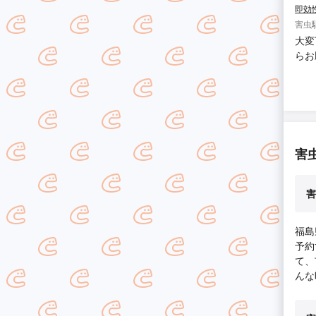
即効
害虫
大変
らお
害
害
福島
予約
て、
んな