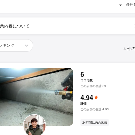
条件
業内容について
4 件
6
口コミ数
この店舗の合計 59
4.94
評価
この店舗の合計 4.93
24時間以内の返信