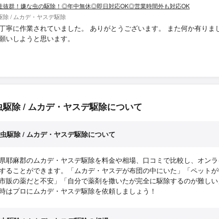
性抜群！嫌な虫の駆除！◎年中無休◎即日対応OK◎営業時間外も対応OK
駆除 / ムカデ・ヤスデ駆除
丁寧に作業されていました。 ありがとうございます。 また何か有りま
願いしようと思います。
虫駆除 / ムカデ・ヤスデ駆除について
虫駆除 / ムカデ・ヤスデ駆除について
県耶麻郡のムカデ・ヤスデ駆除を料金や相場、口コミで比較し、オンラ
することができます。「ムカデ・ヤスデが布団の中にいた」「ペットが
市販の薬だと不安」「自分で薬剤を撒いたが完全に駆除するのが難しい
時はプロにムカデ・ヤスデ駆除を依頼しましょう！