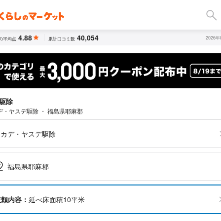
4.88
40,054
2026
の平均点
累計口コミ数
駆除
デ・ヤスデ駆除 ・ 福島県耶麻郡
ムカデ・ヤスデ駆除
福島県耶麻郡
依頼内容：
延べ床面積10平米