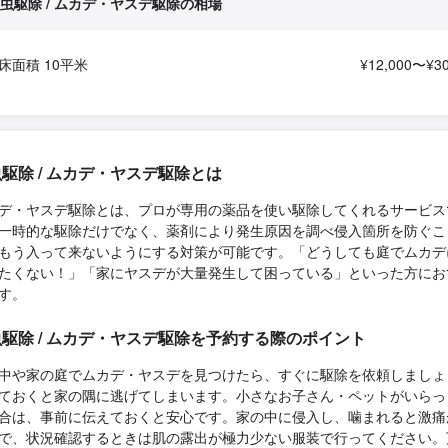
虫駆除 / ムカデ・ヤスデ駆除の相場
床面積 10平米
¥12,000〜¥30
駆除 / ムカデ・ヤスデ駆除とは
デ・ヤスデ駆除とは、プロが専用の薬品を使い駆除してくれるサービス
一時的な駆除だけでなく、薬剤により発生原因を調べ侵入箇所を防ぐこ
もう入って来ないようにする対策が可能です。「どうしても庭でムカデ
たくない！」「家にヤスデが大量発生して困っている」といった方にお
す。
駆除 / ムカデ・ヤスデ駆除を予約する際のポイント
中や家の庭でムカデ・ヤスデを見つけたら、すぐに駆除を依頼しましょ
ておくと家の隅に逃げてしまいます。小さなお子さん・ペットがいらっ
合は、事前に伝えておくと安心です。家の中に侵入し、噛まれると激痛
で、状況確認するときは肌の露出が極力少ない服装で行ってください。