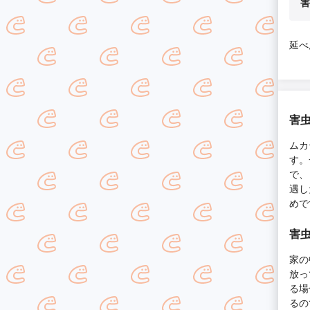
害
延べ
害虫
ムカ
す。
で、
遇し
めで
害虫
家の
放っ
る場
るの