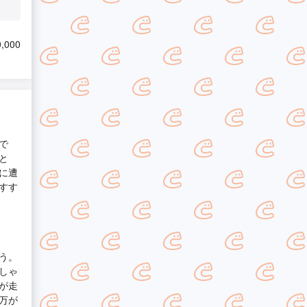
,000
で
と
に遭
すす
う。
しゃ
が走
万が