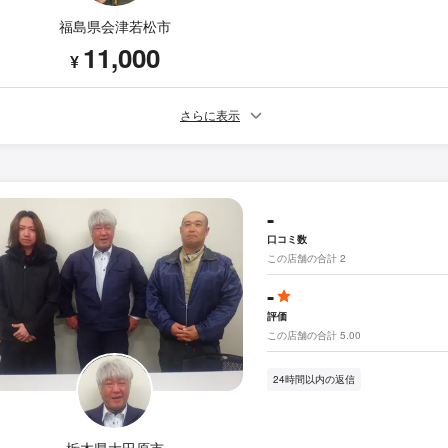
福島県会津若松市
11,000
¥
さらに表示
-
口コミ数
この店舗の合計 2
-
評価
この店舗の合計 5.00
24時間以内の返信