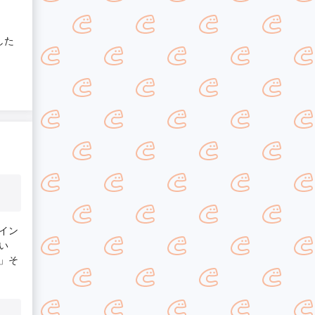
した
イン
い
」そ