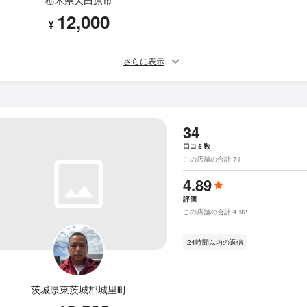
栃木県大田原市
12,000
¥
さらに表示
34
口コミ数
この店舗の合計 71
4.89
評価
この店舗の合計 4.92
24時間以内の返信
茨城県東茨城郡城里町