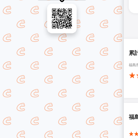
累
福島
福