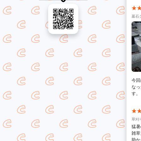
墓石
今回
なっ
す。
草刈
猛暑
雑草
助か