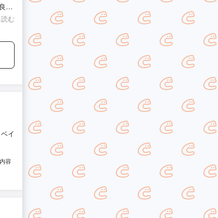
良か
て眠れ
を読む
 害
 ベイ
業内容