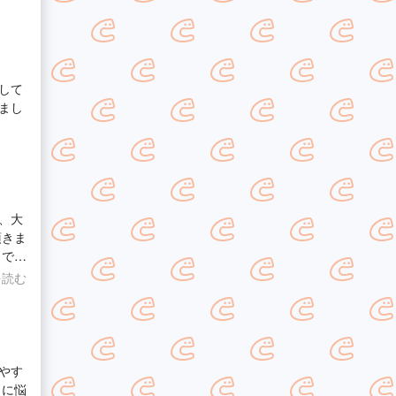
して
まし
、大
頂きま
うで
あった
を読む
やす
リに悩