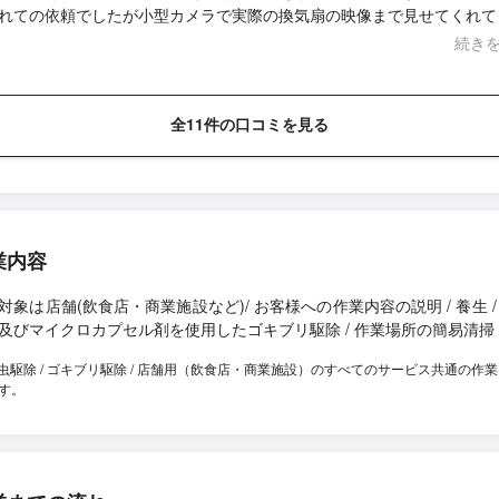
れての依頼でしたが小型カメラで実際の換気扇の映像まで見せてくれて
です。 うちには住み着いて居ないとのことで、これで今日から安心し
続き
。 金額も見積もりよりも安くしていただき、ありがとうございました！
お困りの方ぜひおすすめですよ^ ^
全11件の口コミを見る
業内容
対象は店舗(飲食店・商業施設など)/ お客様への作業内容の説明 / 養生 /
及びマイクロカプセル剤を使用したゴキブリ駆除 / 作業場所の簡易清掃
虫駆除 / ゴキブリ駆除 / 店舗用（飲食店・商業施設）のすべてのサービス共通の作
す。