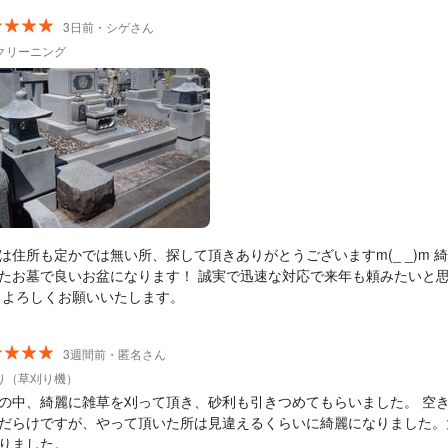
3日前・シゲさん
クリーニング
は住所も定かでは無い所、探して頂きありがとうございますm(_ _)m 
たお墓で良いお盆になります！ 誠実で迅速な対応で来年も頼みたいと
 よろしくお願いいたします。
3週間前・匿名さん
り（草刈り機）
の中、綺麗に雑草を刈って頂き、砂利も引きつめてもらいました。 空
だらけですが、やって頂いた所は見違えるくらいに綺麗になりました。
りました。