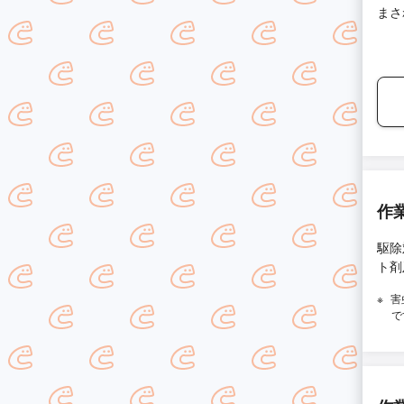
まさ
った
ます
獣で
作
駆除
ト剤
害
で