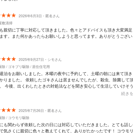
2026年6月3日・匿名さん
屋敷清掃
も親切に丁寧に対応して頂きました。色々とアドバイスも頂き大変満足
ます。また何かあったらお願いしようと思ってます。ありがとうござい
2025年9月27日・シモさん
除 / ゴキブリ駆除 / 居住住宅用
退治をお願いしました。木曜の夜中に予約して、土曜の朝には来て頂き
かりました。 依頼したゴキさんは居ませんでしたが、殺虫、除菌して
。 今後、出くわしたときの対処法などを聞き安心して生活していけそ
 害虫駆除依頼などは本来ならしたくはありませんが、これからも何か
続き
ぜひ依頼します。
2025年7月26日・匿名さん
除 / コウモリ駆除
にも関わらず依頼した次の日には対応していただきました。とても話し
で気さくに親切に色々と教えてくれて、ありがたかったです！ コウモ