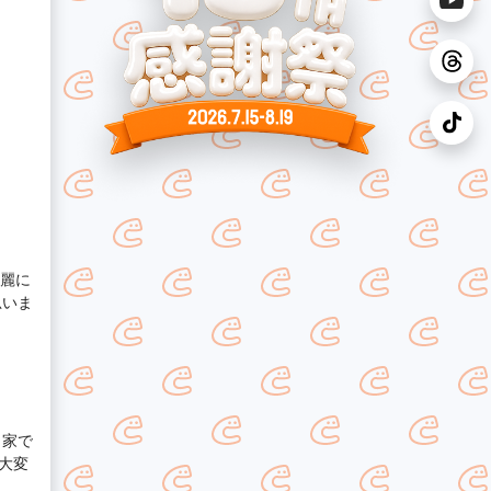
綺麗に
思いま
き家で
大変