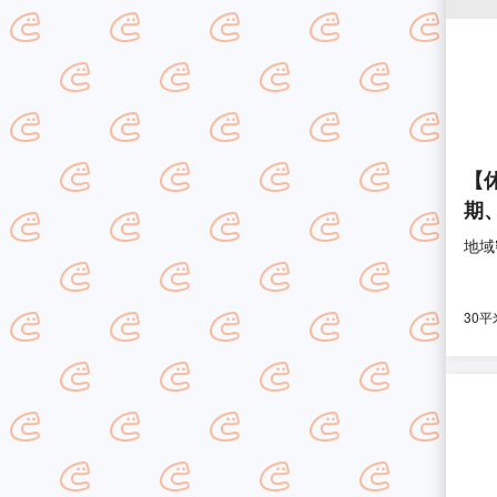
【
期
地域
30平