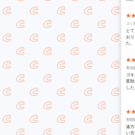
ゴミ
とて
おり
た。
害虫駆
ゴキ
変助
した
す。
ら、
害獣駆
遠方
い方