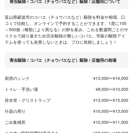
害虫駆除 / コバエ（チョウバエなど）駆除 / 店舗用について
富山県砺波市のコバエ（チョウバエなど）駆除を料金や相場、口
コミで比較し、オンラインで予約することができます。1度に100
～500個（種類により異なる）の卵を産み、これを数週間ごとのサ
イクルで繰り返すため完全駆除が難しいコバエ。市販の駆除アイ
テムを使っても改善しないときは、プロに依頼しましょう！
害虫駆除 / コバエ（チョウバエなど）駆除 / 店舗用の相場
厨房のシンク
¥13,000〜¥14,000
トイレ・手洗い場
¥8,000〜¥10,000
排水管・グリストラップ
¥13,000〜¥15,000
什器の周り
¥10,000〜¥13,000
ごみ集積所
¥10,000〜¥11,000
その他（駆除範囲50平米あた
¥38,000〜¥40,000