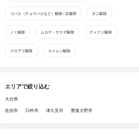
コバエ（チョウバエなど）駆除 / 店舗用
ダニ駆除
ノミ駆除
ムカデ・ヤスデ駆除
ナメクジ駆除
クロアリ駆除
カメムシ駆除
エリアで絞り込む
大分県
佐伯市
臼杵市
津久見市
豊後大野市