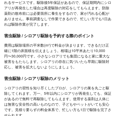
れるサービスです。駆除後5年保証があるので、保証期間内にシロ
アリが再発生した場合は再度駆除の対応をしてもらえます。防除
薬剤の散布前には必要箇所に養生をするので、家が汚れる心配が
ありません。事前調査なしで作業できるので、忙しい方でも1日あ
れば駆除作業が完了します。
害虫駆除 / シロアリ駆除を予約する際のポイント
費用は駆除場所の平米数(m²)で料金が決まります。できるだけ正
確に1階の床面積を伝えましょう。相場は10平米あたり10,000
円〜30,000円です。小さなシロアリでも集団になると家に重大な
被害をもたらします。シロアリの存在に気づいたら早期に駆除対
応し、被害を拡大しないようにしましょう。
害虫駆除 / シロアリ駆除のメリット
シロアリの習性を知り尽くしたプロが、シロアリの巣を丸ごと駆
除してくれます。万一、5年以内にシロアリが再発生しても、保証
があるので無料で再駆除してもらえます。使用する薬剤は人体に
は無害な安全性の高いものなので、子どもやペットがいても安心
です。見積り要らずの料金体系で、忙しい方も1日で駆除を完了さ
せられます。