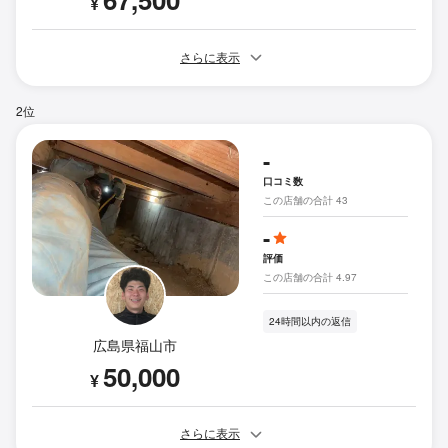
¥
さらに表示
2位
-
口コミ数
この店舗の合計 43
-
評価
この店舗の合計 4.97
24時間以内の返信
広島県福山市
50,000
¥
さらに表示