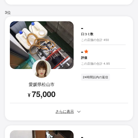
3位
-
口コミ数
この店舗の合計 450
-
評価
この店舗の合計 4.95
24時間以内の返信
愛媛県松山市
75,000
¥
さらに表示
-