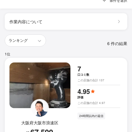
条件を選択
作業内容について
6 件の結果
1位
7
口コミ数
この店舗の合計 137
4.95
評価
この店舗の合計 4.97
24時間以内の返信
大阪府大阪市浪速区
67,500