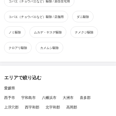
コバエ（チョウバエなど）駆除 / 居住住宅用
コバエ（チョウバエなど）駆除 / 店舗用
ダニ駆除
ノミ駆除
ムカデ・ヤスデ駆除
ナメクジ駆除
クロアリ駆除
カメムシ駆除
エリアで絞り込む
愛媛県
西予市
宇和島市
八幡浜市
大洲市
喜多郡
上浮穴郡
西宇和郡
北宇和郡
高岡郡