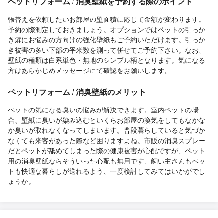
ペットリフォーム / 消臭壁紙を予約する際のポイント
張替えを依頼したいお部屋の壁面積に応じて金額が変わります。
予約の際測定しておきましょう。オプションではペットの引っか
き癖にお悩みの方向けの強化壁紙もご予約いただけます。引っか
き被害の多い下部の平米数を測って併せてご予約下さい。なお、
壁紙の種類は白系単色・無地のシンプル柄となります。気になる
方はあらかじめメッセージにて確認をお願いします。
ペットリフォーム / 消臭壁紙のメリット
ペットの気になる臭いの悩みが解決できます。室内ペットの場
合、壁紙に臭いが染み込むといくらお部屋の換気をしてもなかな
か臭いが取れなくなってしまいます。普段暮らしていると気づか
なくても来客があった際など困りますよね。市販の消臭スプレー
だとペットが舐めてしまった際の健康被害が心配ですが、ペット
用の消臭壁紙ならそういった心配も無用です。飼い主さんもペッ
トも快適な暮らしが送れるよう、一度検討してみてはいかがでし
ょうか。