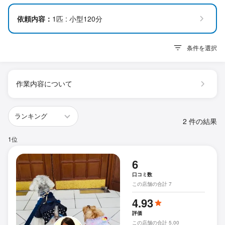
依頼内容：
1匹 : 小型120分
条件を選択
作業内容について
2 件の結果
1位
6
口コミ数
この店舗の合計 7
4.93
評価
この店舗の合計 5.00